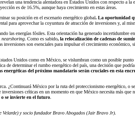
 revelan una tendencia alentadora en Estados Unidos con respecto a la en
yección es de 16.5%, aunque haya crecimiento en estas áreas.
minar su posición en el escenario energético global
. La oportunidad qu
l para aprovechar la coyuntura de atracción de inversiones y, al mismo
ndo las energías fósiles. Esta orientación ha generado incertidumbre en e
l
nearshoring
. Como es sabido
, la relocalización de cadenas de sum
as inversiones son esenciales para impulsar el crecimiento económico, 
en Estados Unidos como en México, se vislumbran como un posible punto 
ánica de determinar el rumbo energético del país, una decisión que podría
as energéticas del próximo mandatario serán cruciales en esta encr
ca. ¿Continuará México por la ruta del proteccionismo energético, o se 
nar inversiones críticas en un momento en que México necesita más que 
o se invierte en el futuro
.
 Velarde) y socio fundador Bravo Abogados (Jair Bravo Jr).