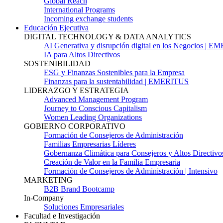
Global Reach
International Programs
Incoming exchange students
Educación Ejecutiva
DIGITAL TECHNOLOGY & DATA ANALYTICS
AI Generativa y disrupción digital en los Negocios | 
IA para Altos Directivos
SOSTENIBILIDAD
ESG y Finanzas Sostenibles para la Empresa
Finanzas para la sustentabilidad | EMERITUS
LIDERAZGO Y ESTRATEGIA
Advanced Management Program
Journey to Conscious Capitalism
Women Leading Organizations
GOBIERNO CORPORATIVO
Formación de Consejeros de Administración
Familias Empresarias Líderes
Gobernanza Climática para Consejeros y Altos Directivo
Creación de Valor en la Familia Empresaria
Formación de Consejeros de Administración | Intensivo
MARKETING
B2B Brand Bootcamp
In-Company
Soluciones Empresariales
Facultad e Investigación