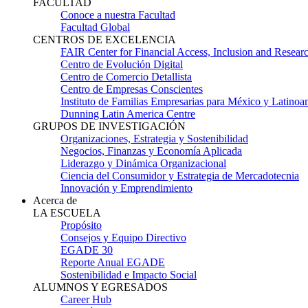
FACULTAD
Conoce a nuestra Facultad
Facultad Global
CENTROS DE EXCELENCIA
FAIR Center for Financial Access, Inclusion and Resear
Centro de Evolución Digital
Centro de Comercio Detallista
Centro de Empresas Conscientes
Instituto de Familias Empresarias para México y Latinoa
Dunning Latin America Centre
GRUPOS DE INVESTIGACIÓN
Organizaciones, Estrategia y Sostenibilidad
Negocios, Finanzas y Economía Aplicada
Liderazgo y Dinámica Organizacional
Ciencia del Consumidor y Estrategia de Mercadotecnia
Innovación y Emprendimiento
Acerca de
LA ESCUELA
Propósito
Consejos y Equipo Directivo
EGADE 30
Reporte Anual EGADE
Sostenibilidad e Impacto Social
ALUMNOS Y EGRESADOS
Career Hub