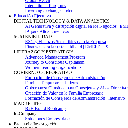
Global Reach
International Programs
Incoming exchange students
Educación Ejecutiva
DIGITAL TECHNOLOGY & DATA ANALYTICS
AI Generativa y disrupción digital en los Negocios | 
IA para Altos Directivos
SOSTENIBILIDAD
ESG y Finanzas Sostenibles para la Empresa
Finanzas para la sustentabilidad | EMERITUS
LIDERAZGO Y ESTRATEGIA
Advanced Management Program
Journey to Conscious Capitalism
Women Leading Organizations
GOBIERNO CORPORATIVO
Formación de Consejeros de Administración
Familias Empresarias Líderes
Gobernanza Climática para Consejeros y Altos Directivo
Creación de Valor en la Familia Empresaria
Formación de Consejeros de Administración | Intensivo
MARKETING
B2B Brand Bootcamp
In-Company
Soluciones Empresariales
Facultad e Investigación