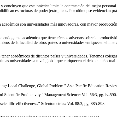
 concluyen que esta práctica limita la contratación del mejor personal 
olidifican estructuras de poder jerárquicos. Por último, se evidencian pr
a académica son universidades más innovadoras, con mayor producción 
a de endogamia académica que tiene efectos adversos sobre la productivi
embros de la facultad de otros países o universidades enriquecen el int
tener académicos de distintos países y universidades. Tenemos colega
tas universidades a nivel global que enriquecen el debate intelectual. L
ing: Local Challenge, Global Problem.” Asia Pacific Education Review
d Scientific Productivity.” Management Science: Vol. 56:3, pg. iv-590.
cientific effectiveness.” Scientometrics: Vol. 88:3, pg. 885-898.