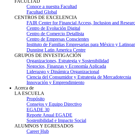
FACULTAD
Conoce a nuestra Facultad
Facultad Global
CENTROS DE EXCELENCIA
FAIR Center for Financial Access, Inclusion and Resear
Centro de Evolución Digital
Centro de Comercio Detallista
Centro de Empresas Conscientes
Instituto de Familias Empresarias para México y Latinoa
Dunning Latin America Centre
GRUPOS DE INVESTIGACIÓN
Organizaciones, Estrategia y Sostenibilidad
Negocios, Finanzas y Economía Aplicada
Liderazgo y Dinámica Organizacional
Ciencia del Consumidor y Estrategia de Mercadotecnia
Innovación y Emprendimiento
Acerca de
LA ESCUELA
Propósito
Consejos y Equipo Directivo
EGADE 30
Reporte Anual EGADE
Sostenibilidad e Impacto Social
ALUMNOS Y EGRESADOS
Career Hub