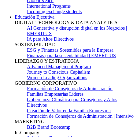
Global Reach
International Programs
Incoming exchange students
Educación Ejecutiva
DIGITAL TECHNOLOGY & DATA ANALYTICS
AI Generativa y disrupción digital en los Negocios |
EMERITUS
IA para Altos Directivos
SOSTENIBILIDAD
ESG y Finanzas Sostenibles para la Empresa
Finanzas para la sustentabilidad | EMERITUS
LIDERAZGO Y ESTRATEGIA
Advanced Management Program
Journey to Conscious Capitalism
Women Leading Organizations
GOBIERNO CORPORATIVO
Formación de Consejeros de Administración
Familias Empresarias Líderes
Gobernanza Climática para Consejeros y Altos
Directivos
Creación de Valor en la Familia Empresaria
Formación de Consejeros de Administración | Intensivo
MARKETING
B2B Brand Bootcamp
In-Company