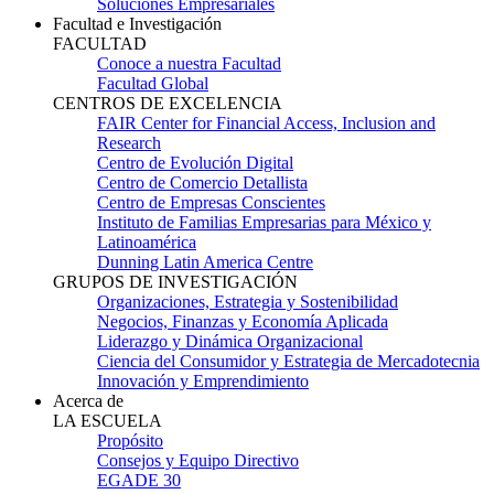
Soluciones Empresariales
Facultad e Investigación
FACULTAD
Conoce a nuestra Facultad
Facultad Global
CENTROS DE EXCELENCIA
FAIR Center for Financial Access, Inclusion and
Research
Centro de Evolución Digital
Centro de Comercio Detallista
Centro de Empresas Conscientes
Instituto de Familias Empresarias para México y
Latinoamérica
Dunning Latin America Centre
GRUPOS DE INVESTIGACIÓN
Organizaciones, Estrategia y Sostenibilidad
Negocios, Finanzas y Economía Aplicada
Liderazgo y Dinámica Organizacional
Ciencia del Consumidor y Estrategia de Mercadotecnia
Innovación y Emprendimiento
Acerca de
LA ESCUELA
Propósito
Consejos y Equipo Directivo
EGADE 30