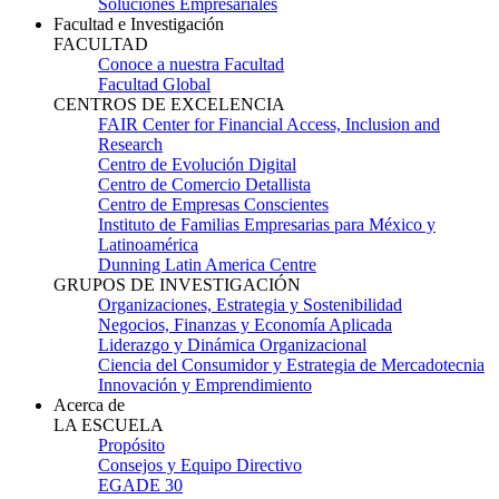
Soluciones Empresariales
Facultad e Investigación
FACULTAD
Conoce a nuestra Facultad
Facultad Global
CENTROS DE EXCELENCIA
FAIR Center for Financial Access, Inclusion and
Research
Centro de Evolución Digital
Centro de Comercio Detallista
Centro de Empresas Conscientes
Instituto de Familias Empresarias para México y
Latinoamérica
Dunning Latin America Centre
GRUPOS DE INVESTIGACIÓN
Organizaciones, Estrategia y Sostenibilidad
Negocios, Finanzas y Economía Aplicada
Liderazgo y Dinámica Organizacional
Ciencia del Consumidor y Estrategia de Mercadotecnia
Innovación y Emprendimiento
Acerca de
LA ESCUELA
Propósito
Consejos y Equipo Directivo
EGADE 30