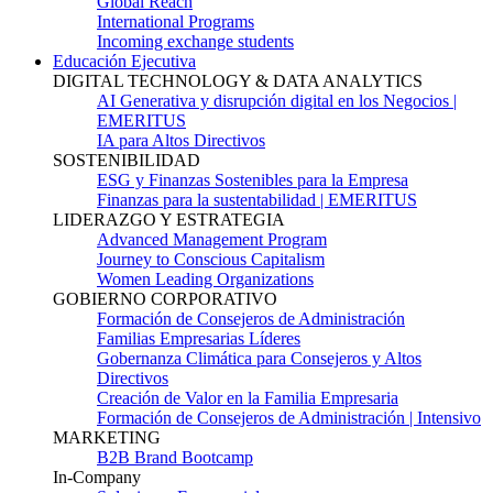
Global Reach
International Programs
Incoming exchange students
Educación Ejecutiva
DIGITAL TECHNOLOGY & DATA ANALYTICS
AI Generativa y disrupción digital en los Negocios |
EMERITUS
IA para Altos Directivos
SOSTENIBILIDAD
ESG y Finanzas Sostenibles para la Empresa
Finanzas para la sustentabilidad | EMERITUS
LIDERAZGO Y ESTRATEGIA
Advanced Management Program
Journey to Conscious Capitalism
Women Leading Organizations
GOBIERNO CORPORATIVO
Formación de Consejeros de Administración
Familias Empresarias Líderes
Gobernanza Climática para Consejeros y Altos
Directivos
Creación de Valor en la Familia Empresaria
Formación de Consejeros de Administración | Intensivo
MARKETING
B2B Brand Bootcamp
In-Company