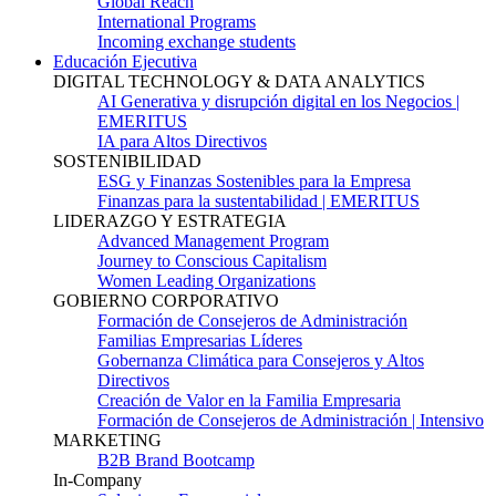
Global Reach
International Programs
Incoming exchange students
Educación Ejecutiva
DIGITAL TECHNOLOGY & DATA ANALYTICS
AI Generativa y disrupción digital en los Negocios |
EMERITUS
IA para Altos Directivos
SOSTENIBILIDAD
ESG y Finanzas Sostenibles para la Empresa
Finanzas para la sustentabilidad | EMERITUS
LIDERAZGO Y ESTRATEGIA
Advanced Management Program
Journey to Conscious Capitalism
Women Leading Organizations
GOBIERNO CORPORATIVO
Formación de Consejeros de Administración
Familias Empresarias Líderes
Gobernanza Climática para Consejeros y Altos
Directivos
Creación de Valor en la Familia Empresaria
Formación de Consejeros de Administración | Intensivo
MARKETING
B2B Brand Bootcamp
In-Company