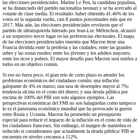
las elecciones presidenciales. Marine Le Pen, la candidata populista,
se ha distanciado del partido nacionaliza neonazi y se ha acercado al
votante de clase media. El resultado: haber obtenido 41.46% de los
votos en la segunda vuelta, casi 8 puntos porcentuales más que en
2017. Más aún, las elecciones presidenciales revelaron que el
partido de ultraizquierda liderado por Jean-Luc Mélenchon, alcanzó
a un sorpresivo tercer lugar en las preferencias electorales. El mapa
de las elecciones presidenciales muestra que Macron tiene una
Francia dividida entre la periferia y las ciudades; entre las grandes
urbes y las zonas rurales; entre los jóvenes y los adultos mayores;
entre los ricos y pobres. El mayor desafío para Macron será unirlos a
todos en un objetivo común.
Si eso no fuera poco, el gran reto de corto plazo es atender los
problemas económicos del ciudadano común; una inflación
galopante de 4% en marzo; una tasa de desempleo mayor al 7%;
tendencia alcista en el costo del dinero; y una deuda pública por
encima de 100% del PIB son solo algunos ejemplos. Las
perspectivas económicas del FMI no son halagüeñas como tampoco
lo es el panorama económico mundial que ha provocado la guerra
entre Rusia y Ucrania. Macron ha prometido un presupuesto
especial para reducir el impacto de la inflación en el costo de vida de
los ciudadanos franceses. Sin embargo, el margen de maniobra es
reducido si consideramos que actualmente la deuda pública/ PIB se
encuentra en niveles cercanos a 112%.