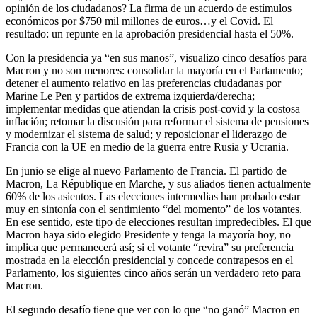
opinión de los ciudadanos? La firma de un acuerdo de estímulos
económicos por $750 mil millones de euros…y el Covid. El
resultado: un repunte en la aprobación presidencial hasta el 50%.
Con la presidencia ya “en sus manos”, visualizo cinco desafíos para
Macron y no son menores: consolidar la mayoría en el Parlamento;
detener el aumento relativo en las preferencias ciudadanas por
Marine Le Pen y partidos de extrema izquierda/derecha;
implementar medidas que atiendan la crisis post-covid y la costosa
inflación; retomar la discusión para reformar el sistema de pensiones
y modernizar el sistema de salud; y reposicionar el liderazgo de
Francia con la UE en medio de la guerra entre Rusia y Ucrania.
En junio se elige al nuevo Parlamento de Francia. El partido de
Macron, La République en Marche, y sus aliados tienen actualmente
60% de los asientos. Las elecciones intermedias han probado estar
muy en sintonía con el sentimiento “del momento” de los votantes.
En ese sentido, este tipo de elecciones resultan impredecibles. El que
Macron haya sido elegido Presidente y tenga la mayoría hoy, no
implica que permanecerá así; si el votante “revira” su preferencia
mostrada en la elección presidencial y concede contrapesos en el
Parlamento, los siguientes cinco años serán un verdadero reto para
Macron.
El segundo desafío tiene que ver con lo que “no ganó” Macron en