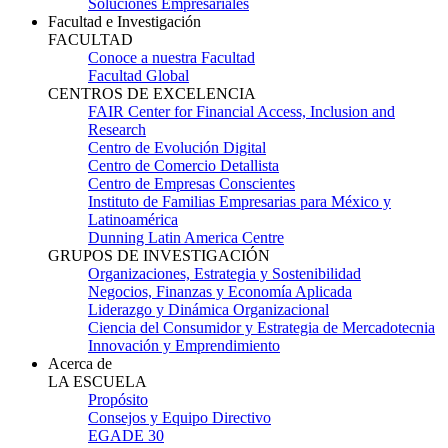
Soluciones Empresariales
Facultad e Investigación
FACULTAD
Conoce a nuestra Facultad
Facultad Global
CENTROS DE EXCELENCIA
FAIR Center for Financial Access, Inclusion and
Research
Centro de Evolución Digital
Centro de Comercio Detallista
Centro de Empresas Conscientes
Instituto de Familias Empresarias para México y
Latinoamérica
Dunning Latin America Centre
GRUPOS DE INVESTIGACIÓN
Organizaciones, Estrategia y Sostenibilidad
Negocios, Finanzas y Economía Aplicada
Liderazgo y Dinámica Organizacional
Ciencia del Consumidor y Estrategia de Mercadotecnia
Innovación y Emprendimiento
Acerca de
LA ESCUELA
Propósito
Consejos y Equipo Directivo
EGADE 30