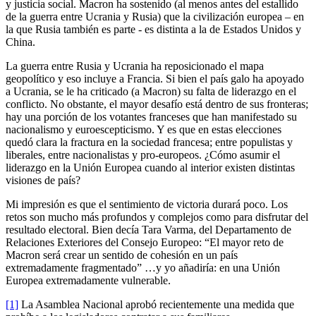
y justicia social. Macron ha sostenido (al menos antes del estallido
de la guerra entre Ucrania y Rusia) que la civilización europea – en
la que Rusia también es parte - es distinta a la de Estados Unidos y
China.
La guerra entre Rusia y Ucrania ha reposicionado el mapa
geopolítico y eso incluye a Francia. Si bien el país galo ha apoyado
a Ucrania, se le ha criticado (a Macron) su falta de liderazgo en el
conflicto. No obstante, el mayor desafío está dentro de sus fronteras;
hay una porción de los votantes franceses que han manifestado su
nacionalismo y euroescepticismo. Y es que en estas elecciones
quedó clara la fractura en la sociedad francesa; entre populistas y
liberales, entre nacionalistas y pro-europeos. ¿Cómo asumir el
liderazgo en la Unión Europea cuando al interior existen distintas
visiones de país?
Mi impresión es que el sentimiento de victoria durará poco. Los
retos son mucho más profundos y complejos como para disfrutar del
resultado electoral. Bien decía Tara Varma, del Departamento de
Relaciones Exteriores del Consejo Europeo: “El mayor reto de
Macron será crear un sentido de cohesión en un país
extremadamente fragmentado” …y yo añadiría: en una Unión
Europea extremadamente vulnerable.
[1]
La Asamblea Nacional aprobó recientemente una medida que