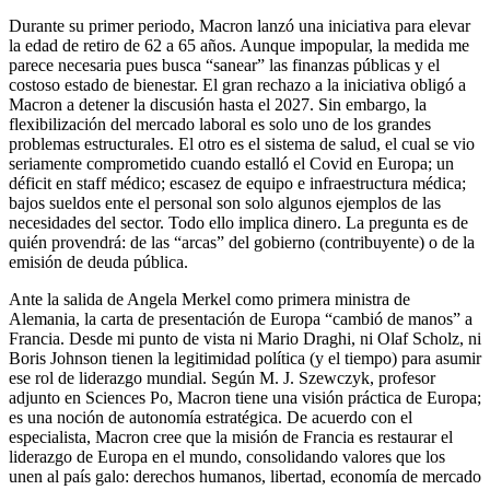
Durante su primer periodo, Macron lanzó una iniciativa para elevar
la edad de retiro de 62 a 65 años. Aunque impopular, la medida me
parece necesaria pues busca “sanear” las finanzas públicas y el
costoso estado de bienestar. El gran rechazo a la iniciativa obligó a
Macron a detener la discusión hasta el 2027. Sin embargo, la
flexibilización del mercado laboral es solo uno de los grandes
problemas estructurales. El otro es el sistema de salud, el cual se vio
seriamente comprometido cuando estalló el Covid en Europa; un
déficit en staff médico; escasez de equipo e infraestructura médica;
bajos sueldos ente el personal son solo algunos ejemplos de las
necesidades del sector. Todo ello implica dinero. La pregunta es de
quién provendrá: de las “arcas” del gobierno (contribuyente) o de la
emisión de deuda pública.
Ante la salida de Angela Merkel como primera ministra de
Alemania, la carta de presentación de Europa “cambió de manos” a
Francia. Desde mi punto de vista ni Mario Draghi, ni Olaf Scholz, ni
Boris Johnson tienen la legitimidad política (y el tiempo) para asumir
ese rol de liderazgo mundial. Según M. J. Szewczyk, profesor
adjunto en Sciences Po, Macron tiene una visión práctica de Europa;
es una noción de autonomía estratégica. De acuerdo con el
especialista, Macron cree que la misión de Francia es restaurar el
liderazgo de Europa en el mundo, consolidando valores que los
unen al país galo: derechos humanos, libertad, economía de mercado