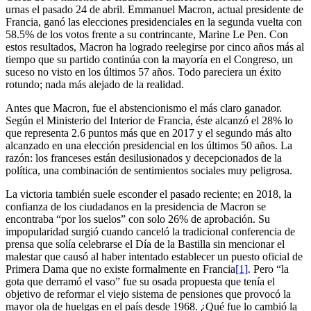
urnas el pasado 24 de abril. Emmanuel Macron, actual presidente de
Francia, ganó las elecciones presidenciales en la segunda vuelta con
58.5% de los votos frente a su contrincante, Marine Le Pen. Con
estos resultados, Macron ha logrado reelegirse por cinco años más al
tiempo que su partido continúa con la mayoría en el Congreso, un
suceso no visto en los últimos 57 años. Todo pareciera un éxito
rotundo; nada más alejado de la realidad.
Antes que Macron, fue el abstencionismo el más claro ganador.
Según el Ministerio del Interior de Francia, éste alcanzó el 28% lo
que representa 2.6 puntos más que en 2017 y el segundo más alto
alcanzado en una elección presidencial en los últimos 50 años. La
razón: los franceses están desilusionados y decepcionados de la
política, una combinación de sentimientos sociales muy peligrosa.
La victoria también suele esconder el pasado reciente; en 2018, la
confianza de los ciudadanos en la presidencia de Macron se
encontraba “por los suelos” con solo 26% de aprobación. Su
impopularidad surgió cuando canceló la tradicional conferencia de
prensa que solía celebrarse el Día de la Bastilla sin mencionar el
malestar que causó al haber intentado establecer un puesto oficial de
Primera Dama que no existe formalmente en Francia
[1]
. Pero “la
gota que derramó el vaso” fue su osada propuesta que tenía el
objetivo de reformar el viejo sistema de pensiones que provocó la
mayor ola de huelgas en el país desde 1968. ¿Qué fue lo cambió la