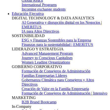
Global Reach
International Programs
Incoming exchange students
Educación Ejecutiva
DIGITAL TECHNOLOGY & DATA ANALYTICS
AI Generativa y disrupción digital en los Negocios |
EMERITUS
IA para Altos Directivos
SOSTENIBILIDAD
ESG y Finanzas Sostenibles para la Empresa
Finanzas para la sustentabilidad | EMERITUS
LIDERAZGO Y ESTRATEGIA
Advanced Management Program
Journey to Conscious Capitalism
Women Leading Organizations
GOBIERNO CORPORATIVO
Formación de Consejeros de Administración
Familias Empresarias Líderes
Gobernanza Climática para Consejeros y Altos
Directivos
Creación de Valor en la Familia Empresaria
Formación de Consejeros de Administración | Intensivo
MARKETING
B2B Brand Bootcamp
In-Company