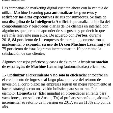
Las campañas de marketing digital cuentan ahora con la ventaja de
utilizar Machine Learning para
automatizar los procesos y
satisfacer las altas expectativas
de sus consumidores. Se trata de
una
disciplina de la Inteligencia Artificial
que analiza la huella del
comportamiento y búsquedas diarias de los clientes en internet, con
algoritmos que permiten aprender de sus gustos y predecir lo que
será más relevante para ellos. De acuerdo con
Forbes
, durante
2018, 84 por ciento de las empresas de marketing comenzaron a
implementar o
expandir su uso de IA con Machine Learning
y el
75 por ciento de éstas lograron incrementar un 10 por ciento la
satisfacción de sus clientes.
Algunos consejos prácticos y casos de éxito en la
implementación
de estrategias de Machine Learning
(automatizadas) eficientes:
1.-
Optimizar el crecimiento y no solo la eficiencia
: enfocarse en
el crecimiento de ingresos al largo plazo, en vez del retorno de
inversión al corto plazo; las empresas logran un mejor rendimiento al
hacer estrategias con una visión holística para su marca. Por
ejemplo:
HomeAway
(líder mundial en propiedades en renta para
vacaciones, con sede en Austin, Tx) al probar este enfoque, alcanzó
incrementar su retorno de inversión en 2017, en un 115% año contra
año.