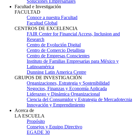
Soluciones Empresariales
Facultad e Investigación
FACULTAD
Conoce a nuestra Facultad
Facultad Global
CENTROS DE EXCELENCIA
FAIR Center for Financial Access, Inclusion and
Research
Centro de Evolución Digital
Centro de Comercio Detallista
Centro de Empresas Conscientes
Instituto de Familias Empresarias para México y
Latinoamérica
Dunning Latin America Centre
GRUPOS DE INVESTIGACIÓN
Organizaciones, Estrategia y Sostenibilidad
Negocios, Finanzas y Economía Aplicada
Liderazgo y Dinámica Organizacional
Ciencia del Consumidor y Estrategia de Mercadotecnia
Innovación y Emprendimiento
Acerca de
LA ESCUELA
Propósito
Consejos y Equipo Directivo
EGADE 30