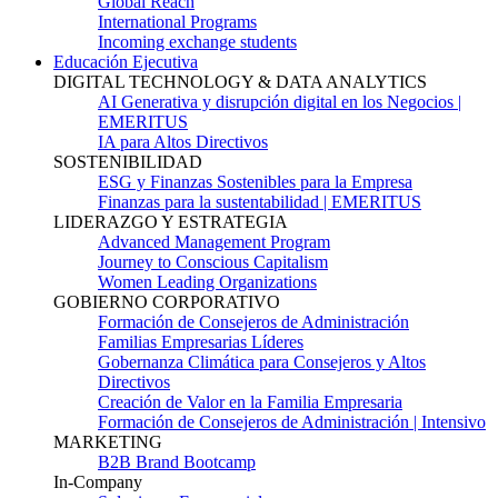
Global Reach
International Programs
Incoming exchange students
Educación Ejecutiva
DIGITAL TECHNOLOGY & DATA ANALYTICS
AI Generativa y disrupción digital en los Negocios |
EMERITUS
IA para Altos Directivos
SOSTENIBILIDAD
ESG y Finanzas Sostenibles para la Empresa
Finanzas para la sustentabilidad | EMERITUS
LIDERAZGO Y ESTRATEGIA
Advanced Management Program
Journey to Conscious Capitalism
Women Leading Organizations
GOBIERNO CORPORATIVO
Formación de Consejeros de Administración
Familias Empresarias Líderes
Gobernanza Climática para Consejeros y Altos
Directivos
Creación de Valor en la Familia Empresaria
Formación de Consejeros de Administración | Intensivo
MARKETING
B2B Brand Bootcamp
In-Company