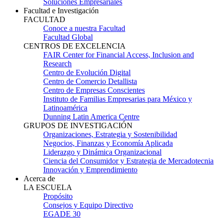
Soluciones Empresariales
Facultad e Investigación
FACULTAD
Conoce a nuestra Facultad
Facultad Global
CENTROS DE EXCELENCIA
FAIR Center for Financial Access, Inclusion and
Research
Centro de Evolución Digital
Centro de Comercio Detallista
Centro de Empresas Conscientes
Instituto de Familias Empresarias para México y
Latinoamérica
Dunning Latin America Centre
GRUPOS DE INVESTIGACIÓN
Organizaciones, Estrategia y Sostenibilidad
Negocios, Finanzas y Economía Aplicada
Liderazgo y Dinámica Organizacional
Ciencia del Consumidor y Estrategia de Mercadotecnia
Innovación y Emprendimiento
Acerca de
LA ESCUELA
Propósito
Consejos y Equipo Directivo
EGADE 30