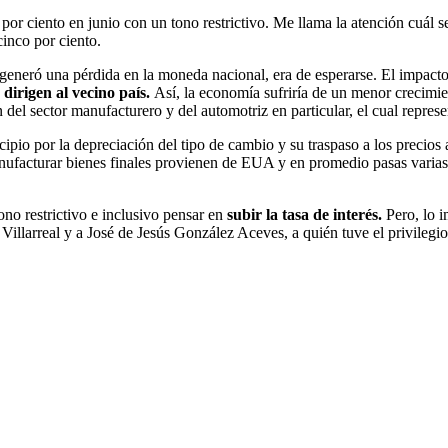
 por ciento en junio con un tono restrictivo. Me llama la atención cuál s
inco por ciento.
generó una pérdida en la moneda nacional, era de esperarse. El impact
 dirigen al vecino país.
Así, la economía sufriría de un menor crecimie
el sector manufacturero y del automotriz en particular, el cual represent
rincipio por la depreciación del tipo de cambio y su traspaso a los prec
ufacturar bienes finales provienen de EUA y en promedio pasas varias ve
no restrictivo e inclusivo pensar en
subir la tasa de interés.
Pero, lo i
llarreal y a José de Jesús González Aceves, a quién tuve el privilegi