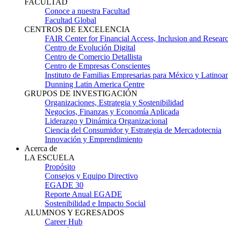
FACULTAD
Conoce a nuestra Facultad
Facultad Global
CENTROS DE EXCELENCIA
FAIR Center for Financial Access, Inclusion and Resear
Centro de Evolución Digital
Centro de Comercio Detallista
Centro de Empresas Conscientes
Instituto de Familias Empresarias para México y Latinoa
Dunning Latin America Centre
GRUPOS DE INVESTIGACIÓN
Organizaciones, Estrategia y Sostenibilidad
Negocios, Finanzas y Economía Aplicada
Liderazgo y Dinámica Organizacional
Ciencia del Consumidor y Estrategia de Mercadotecnia
Innovación y Emprendimiento
Acerca de
LA ESCUELA
Propósito
Consejos y Equipo Directivo
EGADE 30
Reporte Anual EGADE
Sostenibilidad e Impacto Social
ALUMNOS Y EGRESADOS
Career Hub