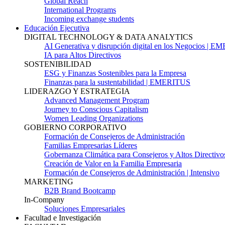
Global Reach
International Programs
Incoming exchange students
Educación Ejecutiva
DIGITAL TECHNOLOGY & DATA ANALYTICS
AI Generativa y disrupción digital en los Negocios | 
IA para Altos Directivos
SOSTENIBILIDAD
ESG y Finanzas Sostenibles para la Empresa
Finanzas para la sustentabilidad | EMERITUS
LIDERAZGO Y ESTRATEGIA
Advanced Management Program
Journey to Conscious Capitalism
Women Leading Organizations
GOBIERNO CORPORATIVO
Formación de Consejeros de Administración
Familias Empresarias Líderes
Gobernanza Climática para Consejeros y Altos Directivo
Creación de Valor en la Familia Empresaria
Formación de Consejeros de Administración | Intensivo
MARKETING
B2B Brand Bootcamp
In-Company
Soluciones Empresariales
Facultad e Investigación