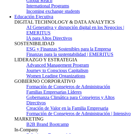
Global Reach
International Programs
Incoming exchange students
Educación Ejecutiva
DIGITAL TECHNOLOGY & DATA ANALYTICS
AI Generativa y disrupción digital en los Negocios |
EMERITUS
IA para Altos Directivos
SOSTENIBILIDAD
ESG y Finanzas Sostenibles para la Empresa
Finanzas para la sustentabilidad | EMERITUS
LIDERAZGO Y ESTRATEGIA
Advanced Management Program
Journey to Conscious Capitalism
Women Leading Organizations
GOBIERNO CORPORATIVO
Formación de Consejeros de Administración
Familias Empresarias Líderes
Gobernanza Climática para Consejeros y Altos
Directivos
Creación de Valor en la Familia Empresaria
Formación de Consejeros de Administración | Intensivo
MARKETING
B2B Brand Bootcamp
In-Company