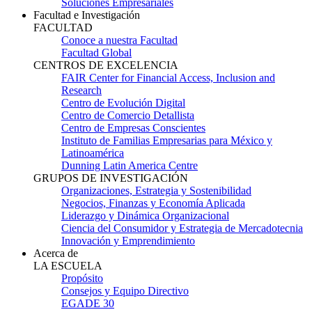
Soluciones Empresariales
Facultad e Investigación
FACULTAD
Conoce a nuestra Facultad
Facultad Global
CENTROS DE EXCELENCIA
FAIR Center for Financial Access, Inclusion and
Research
Centro de Evolución Digital
Centro de Comercio Detallista
Centro de Empresas Conscientes
Instituto de Familias Empresarias para México y
Latinoamérica
Dunning Latin America Centre
GRUPOS DE INVESTIGACIÓN
Organizaciones, Estrategia y Sostenibilidad
Negocios, Finanzas y Economía Aplicada
Liderazgo y Dinámica Organizacional
Ciencia del Consumidor y Estrategia de Mercadotecnia
Innovación y Emprendimiento
Acerca de
LA ESCUELA
Propósito
Consejos y Equipo Directivo
EGADE 30