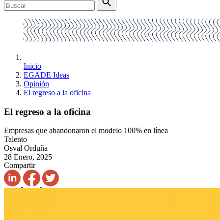
Inicio
EGADE Ideas
Opinión
El regreso a la oficina
El regreso a la oficina
Empresas que abandonaron el modelo 100% en línea
Talento
Osval Orduña
28 Enero, 2025
Compartir