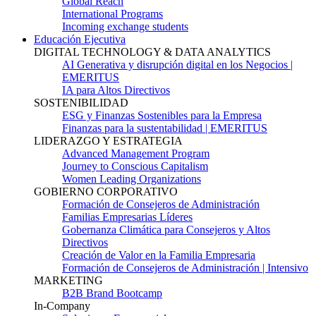
Global Reach
International Programs
Incoming exchange students
Educación Ejecutiva
DIGITAL TECHNOLOGY & DATA ANALYTICS
AI Generativa y disrupción digital en los Negocios |
EMERITUS
IA para Altos Directivos
SOSTENIBILIDAD
ESG y Finanzas Sostenibles para la Empresa
Finanzas para la sustentabilidad | EMERITUS
LIDERAZGO Y ESTRATEGIA
Advanced Management Program
Journey to Conscious Capitalism
Women Leading Organizations
GOBIERNO CORPORATIVO
Formación de Consejeros de Administración
Familias Empresarias Líderes
Gobernanza Climática para Consejeros y Altos
Directivos
Creación de Valor en la Familia Empresaria
Formación de Consejeros de Administración | Intensivo
MARKETING
B2B Brand Bootcamp
In-Company