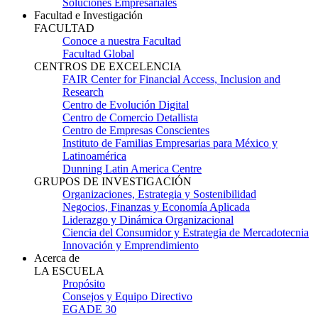
Soluciones Empresariales
Facultad e Investigación
FACULTAD
Conoce a nuestra Facultad
Facultad Global
CENTROS DE EXCELENCIA
FAIR Center for Financial Access, Inclusion and
Research
Centro de Evolución Digital
Centro de Comercio Detallista
Centro de Empresas Conscientes
Instituto de Familias Empresarias para México y
Latinoamérica
Dunning Latin America Centre
GRUPOS DE INVESTIGACIÓN
Organizaciones, Estrategia y Sostenibilidad
Negocios, Finanzas y Economía Aplicada
Liderazgo y Dinámica Organizacional
Ciencia del Consumidor y Estrategia de Mercadotecnia
Innovación y Emprendimiento
Acerca de
LA ESCUELA
Propósito
Consejos y Equipo Directivo
EGADE 30