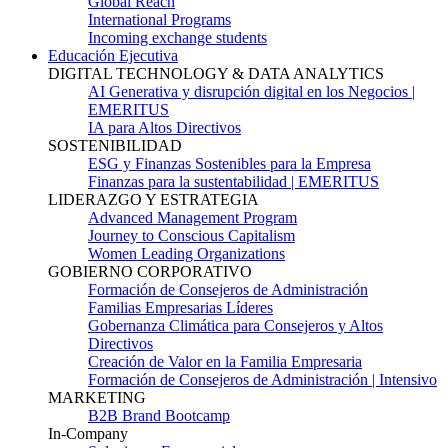
Global Reach
International Programs
Incoming exchange students
Educación Ejecutiva
DIGITAL TECHNOLOGY & DATA ANALYTICS
AI Generativa y disrupción digital en los Negocios |
EMERITUS
IA para Altos Directivos
SOSTENIBILIDAD
ESG y Finanzas Sostenibles para la Empresa
Finanzas para la sustentabilidad | EMERITUS
LIDERAZGO Y ESTRATEGIA
Advanced Management Program
Journey to Conscious Capitalism
Women Leading Organizations
GOBIERNO CORPORATIVO
Formación de Consejeros de Administración
Familias Empresarias Líderes
Gobernanza Climática para Consejeros y Altos
Directivos
Creación de Valor en la Familia Empresaria
Formación de Consejeros de Administración | Intensivo
MARKETING
B2B Brand Bootcamp
In-Company