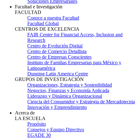
Soluciones Empresariales
Facultad e Investigación
FACULTAD
Conoce a nuestra Facultad
Facultad Global
CENTROS DE EXCELENCIA
FAIR Center for Financial Access, Inclusion and
Research
Centro de Evolución Digital
Centro de Comercio Detallista
Centro de Empresas Conscientes
Instituto de Familias Empresarias para México y
Latinoamérica
Dunning Latin America Centre
GRUPOS DE INVESTIGACIÓN
Organizaciones, Estrategia y Sostenibilidad
Negocios, Finanzas y Economía Aplicada
Liderazgo y Dinámica Organizacional
Ciencia del Consumidor y Estrategia de Mercadotecnia
Innovación y Emprendimiento
Acerca de
LA ESCUELA
Propósito
Consejos y Equipo Directivo
EGADE 30