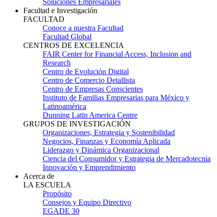
Soluciones Empresariales
Facultad e Investigación
FACULTAD
Conoce a nuestra Facultad
Facultad Global
CENTROS DE EXCELENCIA
FAIR Center for Financial Access, Inclusion and
Research
Centro de Evolución Digital
Centro de Comercio Detallista
Centro de Empresas Conscientes
Instituto de Familias Empresarias para México y
Latinoamérica
Dunning Latin America Centre
GRUPOS DE INVESTIGACIÓN
Organizaciones, Estrategia y Sostenibilidad
Negocios, Finanzas y Economía Aplicada
Liderazgo y Dinámica Organizacional
Ciencia del Consumidor y Estrategia de Mercadotecnia
Innovación y Emprendimiento
Acerca de
LA ESCUELA
Propósito
Consejos y Equipo Directivo
EGADE 30