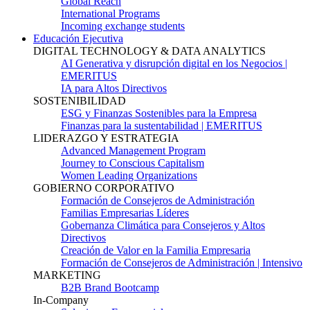
Global Reach
International Programs
Incoming exchange students
Educación Ejecutiva
DIGITAL TECHNOLOGY & DATA ANALYTICS
AI Generativa y disrupción digital en los Negocios |
EMERITUS
IA para Altos Directivos
SOSTENIBILIDAD
ESG y Finanzas Sostenibles para la Empresa
Finanzas para la sustentabilidad | EMERITUS
LIDERAZGO Y ESTRATEGIA
Advanced Management Program
Journey to Conscious Capitalism
Women Leading Organizations
GOBIERNO CORPORATIVO
Formación de Consejeros de Administración
Familias Empresarias Líderes
Gobernanza Climática para Consejeros y Altos
Directivos
Creación de Valor en la Familia Empresaria
Formación de Consejeros de Administración | Intensivo
MARKETING
B2B Brand Bootcamp
In-Company