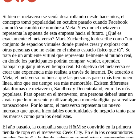
Si bien el metaverso se venía desarrollando desde hace años, el
concepto tomó popularidad en octubre pasado cuando Facebook
anunció su cambio de nombre a Meta. Y es que el metaverso
representa la apuesta de esta empresa hacia el futuro. ¿Qué es
exactamente el metaverso? Mark Zuckerberg lo describe como “un
conjunto de espacios virtuales donde puedes crear y explorar con
otras personas que no están en el mismo espacio físico que tú”. Se
trata de un ambiente virtual que representa fielmente al mundo real,
en donde los participantes podrán comprar, vender, aprender,
trabajar o jugar juntos en tiempo real. El objetivo del metaverso es
crear una experiencia más realista a través de internet. De acuerdo a
Meta, el metaverso no busca que las personas pasen más tiempo en
línea, sino que ese tiempo sea más memorable. Existen diferentes
plataformas de metaverso, Sandbox y Decentraland, entre las más
populares. Para operar en el metaverso, una persona deberá usar un
avatar que lo represente y utilizar alguna moneda digital para realizar
transacciones. Por lo tanto, el metaverso representa un nuevo
mercado que aporta incontables oportunidades de negocio tanto para
las marcas como para los detallistas.
El año pasado, la compañía sueca H&M se convirtió en la primera
tienda de ropa en el metaverso Ceek City. En ella los consumidores
pueden “entrar” a la tienda, seleccionar productos y comprarlos para