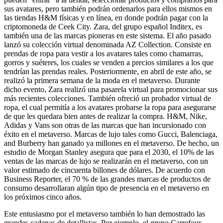
sus avatares, pero también podrán ordenarlos para ellos mismos en
las tiendas H&M físicas y en línea, en donde podrán pagar con la
criptomoneda de Ceek City. Zara, del grupo español Inditex, es
también una de las marcas pioneras en este sistema. El año pasado
lanzó su colección virtual denominada AZ Collection. Consiste en
prendas de ropa para vestir a los avatares tales como chamarras,
gorros y suéteres, los cuales se venden a precios similares a los que
tendrían las prendas reales. Posteriormente, en abril de este año, se
realizó la primera semana de la moda en el metaverso. Durante
dicho evento, Zara realizó una pasarela virtual para promocionar sus
más recientes colecciones. También ofreció un probador virtual de
ropa, el cual permitía a los avatares probarse la ropa para asegurarse
de que les quedara bien antes de realizar la compra. H&M, Nike,
Adidas y Vans son otras de las marcas que han incursionado con
éxito en el metaverso. Marcas de lujo tales como Gucci, Balenciaga,
and Burberry han ganado ya millones en el metaverso. De hecho, un
estudio de Morgan Stanley asegura que para el 2030, el 10% de las
ventas de las marcas de lujo se realizarán en el metaverso, con un
valor estimado de cincuenta billones de dólares. De acuerdo con
Business Reporter, el 70 % de las grandes marcas de productos de
consumo desarrollaran algún tipo de presencia en el metaverso en
los próximos cinco años.
Este entusiasmo por el metaverso también lo han demostrado las
grandes cadenas de detallistas. Por ejemplo, el grupo Carrefour