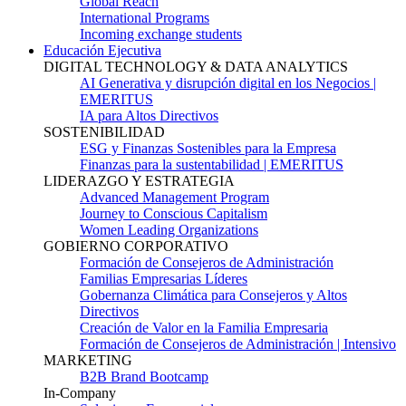
Global Reach
International Programs
Incoming exchange students
Educación Ejecutiva
DIGITAL TECHNOLOGY & DATA ANALYTICS
AI Generativa y disrupción digital en los Negocios |
EMERITUS
IA para Altos Directivos
SOSTENIBILIDAD
ESG y Finanzas Sostenibles para la Empresa
Finanzas para la sustentabilidad | EMERITUS
LIDERAZGO Y ESTRATEGIA
Advanced Management Program
Journey to Conscious Capitalism
Women Leading Organizations
GOBIERNO CORPORATIVO
Formación de Consejeros de Administración
Familias Empresarias Líderes
Gobernanza Climática para Consejeros y Altos
Directivos
Creación de Valor en la Familia Empresaria
Formación de Consejeros de Administración | Intensivo
MARKETING
B2B Brand Bootcamp
In-Company