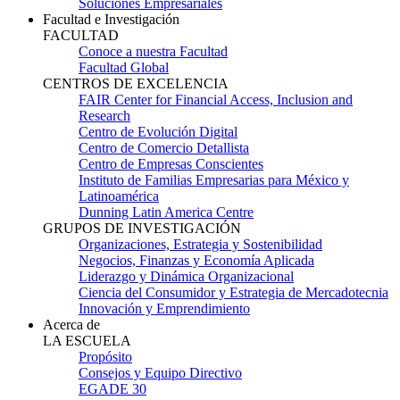
Soluciones Empresariales
Facultad e Investigación
FACULTAD
Conoce a nuestra Facultad
Facultad Global
CENTROS DE EXCELENCIA
FAIR Center for Financial Access, Inclusion and
Research
Centro de Evolución Digital
Centro de Comercio Detallista
Centro de Empresas Conscientes
Instituto de Familias Empresarias para México y
Latinoamérica
Dunning Latin America Centre
GRUPOS DE INVESTIGACIÓN
Organizaciones, Estrategia y Sostenibilidad
Negocios, Finanzas y Economía Aplicada
Liderazgo y Dinámica Organizacional
Ciencia del Consumidor y Estrategia de Mercadotecnia
Innovación y Emprendimiento
Acerca de
LA ESCUELA
Propósito
Consejos y Equipo Directivo
EGADE 30