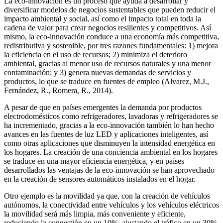
La eco-innovación es un proceso que ayuda a desarrollar y
diversificar modelos de negocios sustentables que pueden reducir el
impacto ambiental y social, así como el impacto total en toda la
cadena de valor para crear negocios resilientes y competitivos. Así
mismo, la eco-innovación conduce a una economía más competitiva,
redistributiva y sostenible, por tres razones fundamentales: 1) mejora
la eficiencia en el uso de recursos; 2) minimiza el deterioro
ambiental, gracias al menor uso de recursos naturales y una menor
contaminación; y 3) genera nuevas demandas de servicios y
productos, lo que se traduce en fuentes de empleo (Alvarez, M.J.,
Fernández, R., Romera, R., 2014).
A pesar de que en países emergentes la demanda por productos
electrodomésticos como refrigeradores, lavadoras y refrigeradores se
ha incrementado, gracias a la eco-innovación también lo han hecho
avances en las fuentes de luz LED y aplicaciones inteligentes, así
como otras aplicaciones que disminuyen la intensidad energética en
los hogares. La creación de una conciencia ambiental en los hogares
se traduce en una mayor eficiencia energética, y en países
desarrollados las ventajas de la eco-innovación se han aprovechado
en la creación de sensores automáticos instalados en el hogar.
Otro ejemplo es la movilidad ya que, con la creación de vehículos
autónomos, la conectividad entre vehículos y los vehículos eléctricos
la movilidad será más limpia, más conveniente y eficiente,
reduciendo la congestión en un 10%, ajustando el tráfico en un 30%