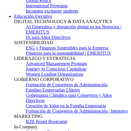
Global Reach
International Programs
Incoming exchange students
Educación Ejecutiva
DIGITAL TECHNOLOGY & DATA ANALYTICS
AI Generativa y disrupción digital en los Negocios |
EMERITUS
IA para Altos Directivos
SOSTENIBILIDAD
ESG y Finanzas Sostenibles para la Empresa
Finanzas para la sustentabilidad | EMERITUS
LIDERAZGO Y ESTRATEGIA
Advanced Management Program
Journey to Conscious Capitalism
Women Leading Organizations
GOBIERNO CORPORATIVO
Formación de Consejeros de Administración
Familias Empresarias Líderes
Gobernanza Climática para Consejeros y Altos
Directivos
Creación de Valor en la Familia Empresaria
Formación de Consejeros de Administración | Intensivo
MARKETING
B2B Brand Bootcamp
In-Company