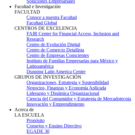
Soluciones Empresariales
Facultad e Investigación
FACULTAD
Conoce a nuestra Facultad
Facultad Global
CENTROS DE EXCELENCIA
FAIR Center for Financial Access, Inclusion and
Research
Centro de Evolución Digital
Centro de Comercio Detallista
Centro de Empresas Conscientes
Instituto de Familias Empresarias para México y
Latinoamérica
Dunning Latin America Centre
GRUPOS DE INVESTIGACIÓN
Organizaciones, Estrategia y Sostenibilidad
Negocios, Finanzas y Economía Aplicada
Liderazgo y Dinámica Organizacional
Ciencia del Consumidor y Estrategia de Mercadotecnia
Innovación y Emprendimiento
Acerca de
LA ESCUELA
Propósito
Consejos y Equipo Directivo
EGADE 30