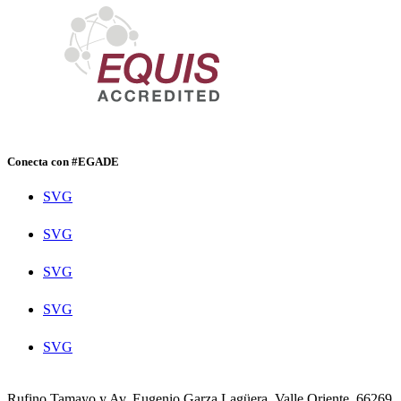
Conecta con #EGADE
SVG
SVG
SVG
SVG
SVG
Rufino Tamayo y Av. Eugenio Garza Lagüera, Valle Oriente, 66269