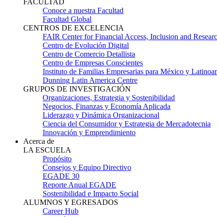
FACULTAD
Conoce a nuestra Facultad
Facultad Global
CENTROS DE EXCELENCIA
FAIR Center for Financial Access, Inclusion and Resear
Centro de Evolución Digital
Centro de Comercio Detallista
Centro de Empresas Conscientes
Instituto de Familias Empresarias para México y Latinoa
Dunning Latin America Centre
GRUPOS DE INVESTIGACIÓN
Organizaciones, Estrategia y Sostenibilidad
Negocios, Finanzas y Economía Aplicada
Liderazgo y Dinámica Organizacional
Ciencia del Consumidor y Estrategia de Mercadotecnia
Innovación y Emprendimiento
Acerca de
LA ESCUELA
Propósito
Consejos y Equipo Directivo
EGADE 30
Reporte Anual EGADE
Sostenibilidad e Impacto Social
ALUMNOS Y EGRESADOS
Career Hub