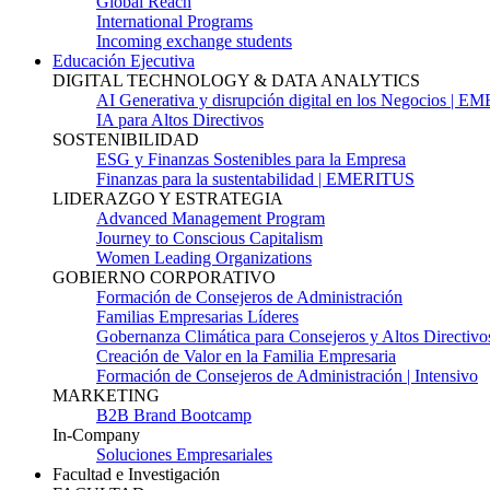
Global Reach
International Programs
Incoming exchange students
Educación Ejecutiva
DIGITAL TECHNOLOGY & DATA ANALYTICS
AI Generativa y disrupción digital en los Negocios | 
IA para Altos Directivos
SOSTENIBILIDAD
ESG y Finanzas Sostenibles para la Empresa
Finanzas para la sustentabilidad | EMERITUS
LIDERAZGO Y ESTRATEGIA
Advanced Management Program
Journey to Conscious Capitalism
Women Leading Organizations
GOBIERNO CORPORATIVO
Formación de Consejeros de Administración
Familias Empresarias Líderes
Gobernanza Climática para Consejeros y Altos Directivo
Creación de Valor en la Familia Empresaria
Formación de Consejeros de Administración | Intensivo
MARKETING
B2B Brand Bootcamp
In-Company
Soluciones Empresariales
Facultad e Investigación