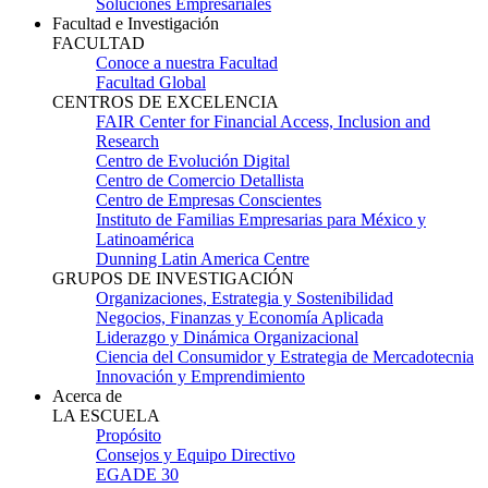
Soluciones Empresariales
Facultad e Investigación
FACULTAD
Conoce a nuestra Facultad
Facultad Global
CENTROS DE EXCELENCIA
FAIR Center for Financial Access, Inclusion and
Research
Centro de Evolución Digital
Centro de Comercio Detallista
Centro de Empresas Conscientes
Instituto de Familias Empresarias para México y
Latinoamérica
Dunning Latin America Centre
GRUPOS DE INVESTIGACIÓN
Organizaciones, Estrategia y Sostenibilidad
Negocios, Finanzas y Economía Aplicada
Liderazgo y Dinámica Organizacional
Ciencia del Consumidor y Estrategia de Mercadotecnia
Innovación y Emprendimiento
Acerca de
LA ESCUELA
Propósito
Consejos y Equipo Directivo
EGADE 30