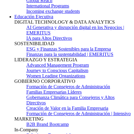
Global Reach
International Programs
Incoming exchange students
Educación Ejecutiva
DIGITAL TECHNOLOGY & DATA ANALYTICS
AI Generativa y disrupción digital en los Negocios |
EMERITUS
IA para Altos Directivos
SOSTENIBILIDAD
ESG y Finanzas Sostenibles para la Empresa
Finanzas para la sustentabilidad | EMERITUS
LIDERAZGO Y ESTRATEGIA
Advanced Management Program
Journey to Conscious Capitalism
Women Leading Organizations
GOBIERNO CORPORATIVO
Formación de Consejeros de Administración
Familias Empresarias Líderes
Gobernanza Climática para Consejeros y Altos
Directivos
Creación de Valor en la Familia Empresaria
Formación de Consejeros de Administración | Intensivo
MARKETING
B2B Brand Bootcamp
In-Company