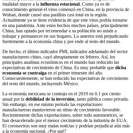
fatalidad mayor a la
influenza estacional.
Como ya es de
conocimiento general el virus comenzó en China, en la provincia de
Wuhan, donde causó una parálisis casi total en la región.
Actualmente ya se tiene evidencia de que este virus podría tornarse
en una pandemia. Ante estos hechos muchos países, principalmente
China, han optado por recomendar a su población no asistir a
trabajar y permanecer en sus hogares. Lo anterior está perjudicando
fuertemente a la economía china y por ende al resto del mundo.
De hecho, el último indicador PMI, indicador adelantado del sector
manufacturero chino, cayó abruptamente en febrero. Así, los
principales analistas económicos en el mundo han reducido las
expectativas de crecimiento de China. Es muy probable que
dicha
economía se contraiga
en el primer trimestre del año.
Consecuentemente, se han reducido las expectativas de crecimiento
del resto del mundo, incluyendo México.
La economía mexicana se contrajo en el 2019 en 0.1 por ciento
anual por la
debilidad de la inversión
, tanto pública como privada.
Sin embargo, en ese mismo periodo las exportaciones
manufactureras mantuvieron un ritmo de crecimiento favorable.
Recientemente dichas exportaciones, sobre todo automotrices, se
han desacelerado por el menor crecimiento de la industria de EUA.
El coronavirus son muy malas noticias y podrían perjudicar aún más
a la economía nacional. ¿Por qué?