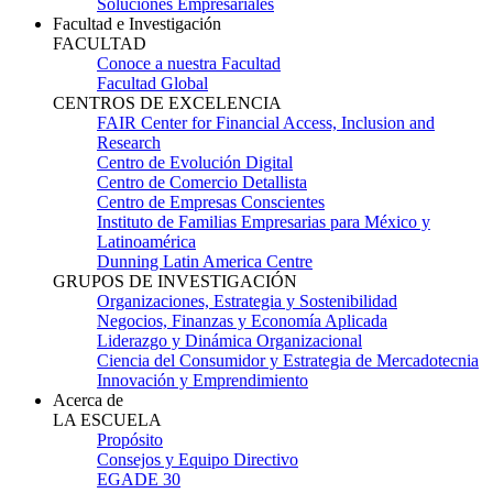
Soluciones Empresariales
Facultad e Investigación
FACULTAD
Conoce a nuestra Facultad
Facultad Global
CENTROS DE EXCELENCIA
FAIR Center for Financial Access, Inclusion and
Research
Centro de Evolución Digital
Centro de Comercio Detallista
Centro de Empresas Conscientes
Instituto de Familias Empresarias para México y
Latinoamérica
Dunning Latin America Centre
GRUPOS DE INVESTIGACIÓN
Organizaciones, Estrategia y Sostenibilidad
Negocios, Finanzas y Economía Aplicada
Liderazgo y Dinámica Organizacional
Ciencia del Consumidor y Estrategia de Mercadotecnia
Innovación y Emprendimiento
Acerca de
LA ESCUELA
Propósito
Consejos y Equipo Directivo
EGADE 30