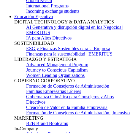
Global Reach
International Programs
Incoming exchange students
Educación Ejecutiva
DIGITAL TECHNOLOGY & DATA ANALYTICS
AI Generativa y disrupción digital en los Negocios |
EMERITUS
IA para Altos Directivos
SOSTENIBILIDAD
ESG y Finanzas Sostenibles para la Empresa
Finanzas para la sustentabilidad | EMERITUS
LIDERAZGO Y ESTRATEGIA
Advanced Management Program
Journey to Conscious Capitalism
Women Leading Organizations
GOBIERNO CORPORATIVO
Formación de Consejeros de Administración
Familias Empresarias Líderes
Gobernanza Climática para Consejeros y Altos
Directivos
Creación de Valor en la Familia Empresaria
Formación de Consejeros de Administración | Intensivo
MARKETING
B2B Brand Bootcamp
In-Company