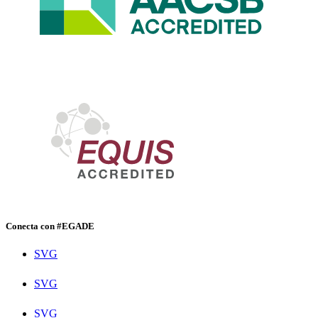
Conecta con #EGADE
SVG
SVG
SVG