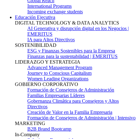
Global Reach
International Programs
Incoming exchange students
Educación Ejecutiva
DIGITAL TECHNOLOGY & DATA ANALYTICS
AI Generativa y disrupción digital en los Negocios |
EMERITUS
IA para Altos Directivos
SOSTENIBILIDAD
ESG y Finanzas Sostenibles para la Empresa
Finanzas para la sustentabilidad | EMERITUS
LIDERAZGO Y ESTRATEGIA
Advanced Management Program
Journey to Conscious Capitalism
Women Leading Organizations
GOBIERNO CORPORATIVO
Formación de Consejeros de Administración
Familias Empresarias Líderes
Gobernanza Climática para Consejeros y Altos
Directivos
Creación de Valor en la Familia Empresaria
Formación de Consejeros de Administración | Intensivo
MARKETING
B2B Brand Bootcamp
In-Company