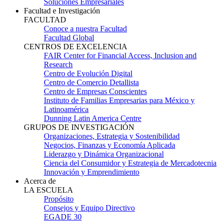
Soluciones Empresariales
Facultad e Investigación
FACULTAD
Conoce a nuestra Facultad
Facultad Global
CENTROS DE EXCELENCIA
FAIR Center for Financial Access, Inclusion and
Research
Centro de Evolución Digital
Centro de Comercio Detallista
Centro de Empresas Conscientes
Instituto de Familias Empresarias para México y
Latinoamérica
Dunning Latin America Centre
GRUPOS DE INVESTIGACIÓN
Organizaciones, Estrategia y Sostenibilidad
Negocios, Finanzas y Economía Aplicada
Liderazgo y Dinámica Organizacional
Ciencia del Consumidor y Estrategia de Mercadotecnia
Innovación y Emprendimiento
Acerca de
LA ESCUELA
Propósito
Consejos y Equipo Directivo
EGADE 30