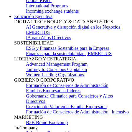
Global Reach
International Programs
Incoming exchange students
Educación Ejecutiva
DIGITAL TECHNOLOGY & DATA ANALYTICS
AI Generativa y disrupción digital en los Negocios |
EMERITUS
IA para Altos Directivos
SOSTENIBILIDAD
ESG y Finanzas Sostenibles para la Empresa
Finanzas para la sustentabilidad | EMERITUS
LIDERAZGO Y ESTRATEGIA
Advanced Management Program
Journey to Conscious Capitalism
Women Leading Organizations
GOBIERNO CORPORATIVO
Formación de Consejeros de Administración
Familias Empresarias Líderes
Gobernanza Climática para Consejeros y Altos
Directivos
Creación de Valor en la Familia Empresaria
Formación de Consejeros de Administración | Intensivo
MARKETING
B2B Brand Bootcamp
In-Company