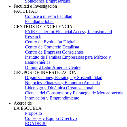
Soluciones Empresariales
Facultad e Investigación
FACULTAD
Conoce a nuestra Facultad
Facultad Global
CENTROS DE EXCELENCIA
FAIR Center for Financial Access, Inclusion and
Research
Centro de Evolución Digital
Centro de Comercio Detallista
Centro de Empresas Conscientes
Instituto de Familias Empresarias para México y
Latinoamérica
Dunning Latin America Centre
GRUPOS DE INVESTIGACIÓN
Organizaciones, Estrategia y Sostenibilidad
Negocios, Finanzas y Economía Aplicada
Liderazgo y Dinámica Organizacional
Ciencia del Consumidor y Estrategia de Mercadotecnia
Innovación y Emprendimiento
Acerca de
LA ESCUELA
Propósito
Consejos y Equipo Directivo
EGADE 30