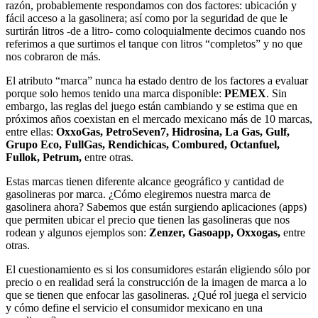
razón, probablemente respondamos con dos factores: ubicación y
fácil acceso a la gasolinera; así como por la seguridad de que le
surtirán litros -de a litro- como coloquialmente decimos cuando nos
referimos a que surtimos el tanque con litros “completos” y no que
nos cobraron de más.
El atributo “marca” nunca ha estado dentro de los factores a evaluar
porque solo hemos tenido una marca disponible:
PEMEX
. Sin
embargo, las reglas del juego están cambiando y se estima que en
próximos años coexistan en el mercado mexicano más de 10 marcas,
entre ellas:
OxxoGas, PetroSeven7, Hidrosina, La Gas, Gulf,
Grupo Eco, FullGas, Rendichicas, Combured, Octanfuel,
Fullok, Petrum,
entre otras.
Estas marcas tienen diferente alcance geográfico y cantidad de
gasolineras por marca. ¿Cómo elegiremos nuestra marca de
gasolinera ahora? Sabemos que están surgiendo aplicaciones (apps)
que permiten ubicar el precio que tienen las gasolineras que nos
rodean y algunos ejemplos son:
Zenzer, Gasoapp, Oxxogas,
entre
otras.
El cuestionamiento es si los consumidores estarán eligiendo sólo por
precio o en realidad será la construcción de la imagen de marca a lo
que se tienen que enfocar las gasolineras. ¿Qué rol juega el servicio
y cómo define el servicio el consumidor mexicano en una