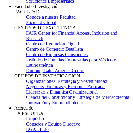
Soluciones Empresariales
Facultad e Investigación
FACULTAD
Conoce a nuestra Facultad
Facultad Global
CENTROS DE EXCELENCIA
FAIR Center for Financial Access, Inclusion and
Research
Centro de Evolución Digital
Centro de Comercio Detallista
Centro de Empresas Conscientes
Instituto de Familias Empresarias para México y
Latinoamérica
Dunning Latin America Centre
GRUPOS DE INVESTIGACIÓN
Organizaciones, Estrategia y Sostenibilidad
Negocios, Finanzas y Economía Aplicada
Liderazgo y Dinámica Organizacional
Ciencia del Consumidor y Estrategia de Mercadotecnia
Innovación y Emprendimiento
Acerca de
LA ESCUELA
Propósito
Consejos y Equipo Directivo
EGADE 30