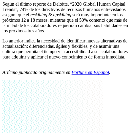
Según e
l último reporte de Deloitte
,
“
2020
Global
H
uman Capital
Trends
”
,
74% de los directivos de recursos humanos entrevistados
asegura que el
reskilling
&
upskilling
será muy importante en los
próximos 12 a 18 meses, mientras que el
50% comentó que
más de
la mitad
de los colaboradores requerirán cambiar sus habilidades en
los próximos tres años.
Lo anterior indica la necesidad de
identificar
nuevas
alternativas de
actualización
:
diferenciada
s, ágiles y flexibles
,
y
de
asumir
una
cu
ltura que
permita el
tiempo y
la
accesibilidad
a sus colaboradores
para adquirir y aplicar el nuevo conocimiento de forma inmediata.
Artículo publicado originalmente en
Fortune en Español
.