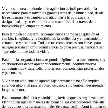
Vivimos
en una era donde la imaginación es indispensable
– la
necesitamos para resolver los grandes retos de la humanidad,
desde
las pandemias
y
el cambio climático,
hasta
la pobreza y la
desigualdad— y s
u éxito radica en materializarla
a través de
la
innovación y el emprendimiento
.
Pero
t
ambién
en desarrollar competencias como la adaptación al
cambio
, la
agilidad y
la
flexibilidad, la resiliencia
y
el pensamiento
estratégico y sistémico
. Todas estas
competencias
son claves para
navegar por
un entorno
volátil e incierto cuya premisa pareciera ser
“
aprende durante toda la vida
”
.
Para que las organizaciones respondan ágilmente a este entorno, sus
colaboradores
deben
aprend
er
continuamente,
adqui
rir nuevos
conocimientos y
desarro
llar
o
fortale
cer
competencias profesionales
y personales.
Vivir en un ambiente de aprendizaje permanente no sólo implica
aprender algo vital para el futuro cercano, sino también
desaprender
lo que sabemos.
E
ste
entorno
,
dinámico y cambiante
, invita a que las organizaciones
identifiquen nuevas
maneras
de
formar
a sus colaboradores
más allá
de los cursos o programas formales de
capacitación
.
Aquí también se