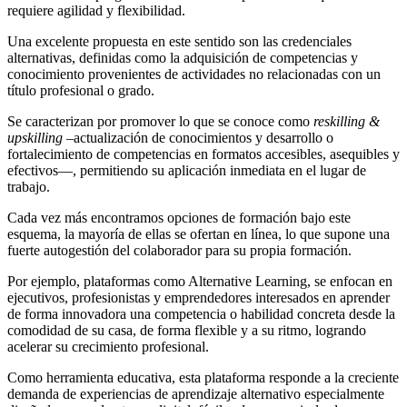
requiere agilidad y flexibilidad
.
Una excelente propuesta en este sentido son l
as
credenciales
alternativas
, definidas como la adquisición de competencias y
conocimiento provenientes de actividades no relacionadas con un
título profesional o grado
.
Se caracterizan por
prom
over
lo
que se conoce como
reskilling
&
upskilling
–
actualización de conocimientos y desarrollo o
fortalecimiento de competencias en formatos accesibles, asequibles y
efectiv
os
—,
permitiendo
su
aplicación inmediata en el lugar de
trabajo
.
Cada vez más encontramos opciones de formación bajo este
esquema, la mayoría de ellas se ofertan en línea
,
lo que supone una
fuerte autogestión del colaborador para su propia formación.
Por ejemplo, plataformas como
Alternative
Learning
,
se enfocan en
ejecutivos, profesionistas y emprendedores interesados en aprender
de forma innovadora
una
competencia o habilidad concreta
desde la
comodidad de su
casa, de forma flexible y a su ritmo, logrando
acelerar su crecimiento profesional.
C
omo herramienta educativa,
esta plataforma
responde a la creciente
demanda de
experiencias de aprendizaje alternativo
especialmente