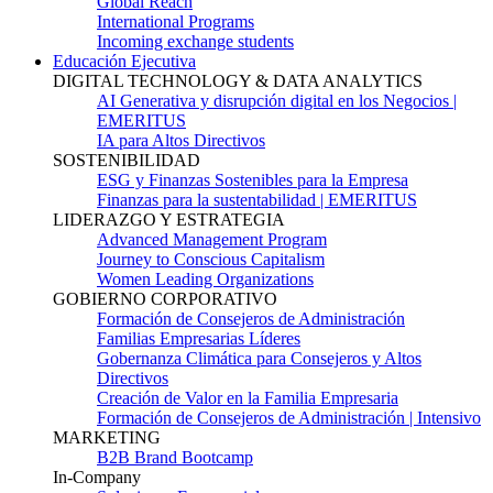
Global Reach
International Programs
Incoming exchange students
Educación Ejecutiva
DIGITAL TECHNOLOGY & DATA ANALYTICS
AI Generativa y disrupción digital en los Negocios |
EMERITUS
IA para Altos Directivos
SOSTENIBILIDAD
ESG y Finanzas Sostenibles para la Empresa
Finanzas para la sustentabilidad | EMERITUS
LIDERAZGO Y ESTRATEGIA
Advanced Management Program
Journey to Conscious Capitalism
Women Leading Organizations
GOBIERNO CORPORATIVO
Formación de Consejeros de Administración
Familias Empresarias Líderes
Gobernanza Climática para Consejeros y Altos
Directivos
Creación de Valor en la Familia Empresaria
Formación de Consejeros de Administración | Intensivo
MARKETING
B2B Brand Bootcamp
In-Company