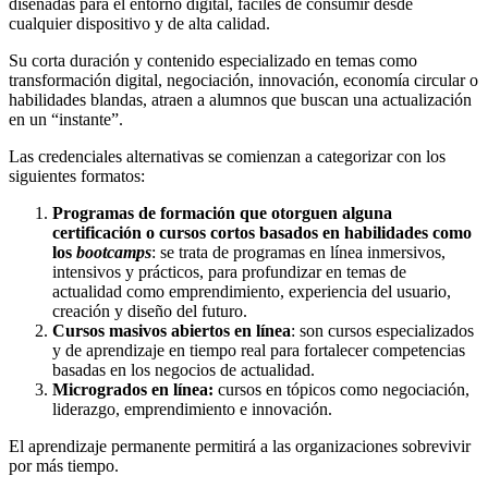
diseñadas para el entorno digital, fáciles de consumir desde
cualquier dispositivo y de alta calidad.
Su
corta duración y contenido especializado
en temas
como
transformación digital, negociación, innovación, economía circular o
habilidades blandas,
atraen a alumnos que buscan una
actualización
en un
“
instante
”
.
Las
credencial
es
alternativa
s se comienzan a categorizar
con los
siguientes
formatos
:
P
rogramas de formación
que otorguen alguna
certificación o
cursos cortos basados en habilidades como
los
bootcamps
:
se trata de
pr
ograma
s
en línea inmersivo
s
,
inten
s
ivo
s
y práctico
s
, para profundizar en
temas de
actualidad como emprendimiento, experiencia del usuario,
creación y diseño del futuro
.
C
ursos masivos abiertos en línea
:
son
c
ursos especializados
y
de
aprendizaje en tiempo real para fortalecer competencias
basadas en los negocios de actualidad
.
M
icrogrado
s
en línea
:
cursos en tópicos como negociación,
liderazgo, emprendimiento e innovación
.
El aprendizaje permanente permitirá
a las organizaciones
sobrevivir
por más tiempo.