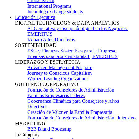
Global Reach
International Programs
Incoming exchange students
Educación Ejecutiva
DIGITAL TECHNOLOGY & DATA ANALYTICS
AI Generativa y disrupción digital en los Negocios |
EMERITUS
IA para Altos Directivos
SOSTENIBILIDAD
ESG y Finanzas Sostenibles para la Empresa
Finanzas para la sustentabilidad | EMERITUS
LIDERAZGO Y ESTRATEGIA
Advanced Management Program
Journey to Conscious Capitalism
Women Leading Organizations
GOBIERNO CORPORATIVO
Formación de Consejeros de Administración
Familias Empresarias Líderes
Gobernanza Climática para Consejeros y Altos
Directivos
Creación de Valor en la Familia Empresaria
Formación de Consejeros de Administración | Intensivo
MARKETING
B2B Brand Bootcamp
In-Company