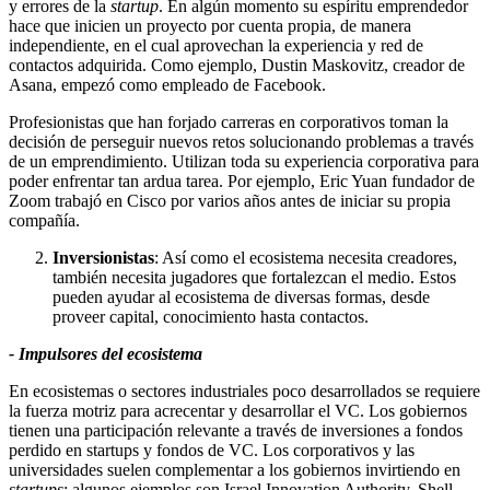
y errores de la
startup
. En algún momento su espíritu emprendedor
hace que inicien un proyecto por cuenta propia, de manera
independiente, en el cual aprovechan la experiencia y red de
contactos adquirida. Como ejemplo, Dustin Maskovitz, creador de
Asana, empezó como empleado de Facebook.
Profesionistas que han forjado carreras en corporativos toman la
decisión de perseguir nuevos retos solucionando problemas a través
de un emprendimiento. Utilizan toda su experiencia corporativa para
poder enfrentar tan ardua tarea. Por ejemplo, Eric Yuan fundador de
Zoom trabajó en Cisco por varios años antes de iniciar su propia
compañía.
Inversionistas
: Así como el ecosistema necesita creadores,
también necesita jugadores que fortalezcan el medio. Estos
pueden ayudar al ecosistema de diversas formas, desde
proveer capital, conocimiento hasta contactos.
- Impulsores del ecosistema
En ecosistemas o sectores industriales poco desarrollados se requiere
la fuerza motriz para acrecentar y desarrollar el VC. Los gobiernos
tienen una participación relevante a través de inversiones a fondos
perdido en startups y fondos de VC. Los corporativos y las
universidades suelen complementar a los gobiernos invirtiendo en
startups
; algunos ejemplos son Israel Innovation Authority, Shell