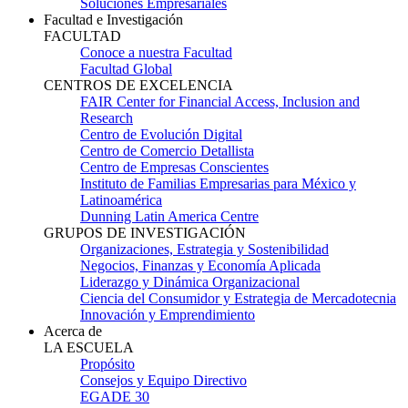
Soluciones Empresariales
Facultad e Investigación
FACULTAD
Conoce a nuestra Facultad
Facultad Global
CENTROS DE EXCELENCIA
FAIR Center for Financial Access, Inclusion and
Research
Centro de Evolución Digital
Centro de Comercio Detallista
Centro de Empresas Conscientes
Instituto de Familias Empresarias para México y
Latinoamérica
Dunning Latin America Centre
GRUPOS DE INVESTIGACIÓN
Organizaciones, Estrategia y Sostenibilidad
Negocios, Finanzas y Economía Aplicada
Liderazgo y Dinámica Organizacional
Ciencia del Consumidor y Estrategia de Mercadotecnia
Innovación y Emprendimiento
Acerca de
LA ESCUELA
Propósito
Consejos y Equipo Directivo
EGADE 30