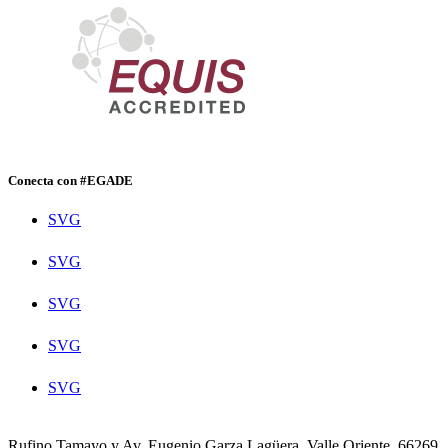
Conecta con #EGADE
SVG
SVG
SVG
SVG
SVG
Rufino Tamayo y Av. Eugenio Garza Lagüera, Valle Oriente, 66269