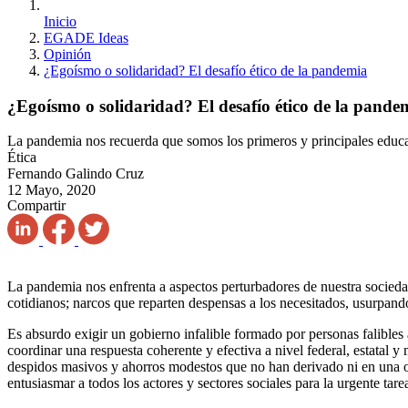
Inicio
EGADE Ideas
Opinión
¿Egoísmo o solidaridad? El desafío ético de la pandemia
¿Egoísmo o solidaridad? El desafío ético de la pande
La pandemia nos recuerda que somos los primeros y principales educa
Ética
Fernando Galindo Cruz
12 Mayo, 2020
Compartir
La pandemia nos enfrenta a aspectos perturbadores de nuestra sociedad
cotidianos; narcos que reparten despensas a los necesitados, usurpando
Es absurdo exigir un gobierno infalible formado por personas falibles
coordinar una respuesta coherente y efectiva a nivel federal, estatal 
despidos masivos y ahorros modestos que no han derivado ni en una ope
entusiasmar a todos los actores y sectores sociales para la urgente tare