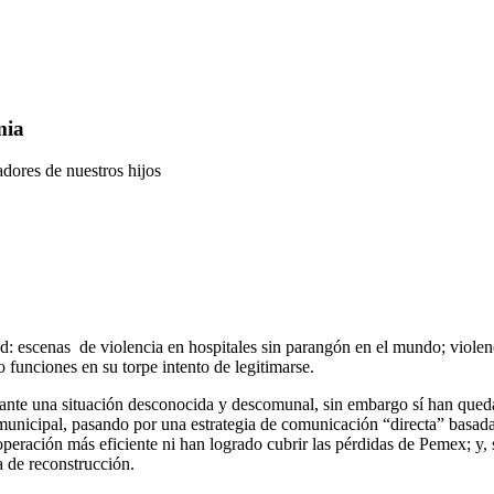
mia
dores de nuestros hijos
: escenas de violencia en hospitales sin parangón en el mundo; violenci
 funciones en su torpe intento de legitimarse.
 ante una situación desconocida y descomunal, sin embargo sí han queda
y municipal, pasando por una estrategia de comunicación “directa” basad
ración más eficiente ni han logrado cubrir las pérdidas de Pemex; y, s
a de reconstrucción.