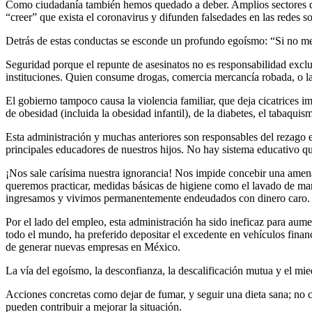
Como ciudadanía también hemos quedado a deber. Amplios sectores de 
“creer” que exista el coronavirus y difunden falsedades en las redes s
Detrás de estas conductas se esconde un profundo egoísmo: “Si no me
Seguridad porque el repunte de asesinatos no es responsabilidad exclu
instituciones. Quien consume drogas, comercia mercancía robada, o l
El gobierno tampoco causa la violencia familiar, que deja cicatrices im
de obesidad (incluida la obesidad infantil), de la diabetes, el tabaq
Esta administración y muchas anteriores son responsables del rezago e
principales educadores de nuestros hijos. No hay sistema educativo que 
¡Nos sale carísima nuestra ignorancia! Nos impide concebir una amena
queremos practicar, medidas básicas de higiene como el lavado de m
ingresamos y vivimos permanentemente endeudados con dinero caro.
Por el lado del empleo, esta administración ha sido ineficaz para aume
todo el mundo, ha preferido depositar el excedente en vehículos finan
de generar nuevas empresas en México.
La vía del egoísmo, la desconfianza, la descalificación mutua y el mi
Acciones concretas como dejar de fumar, y seguir una dieta sana; no co
pueden contribuir a mejorar la situación.