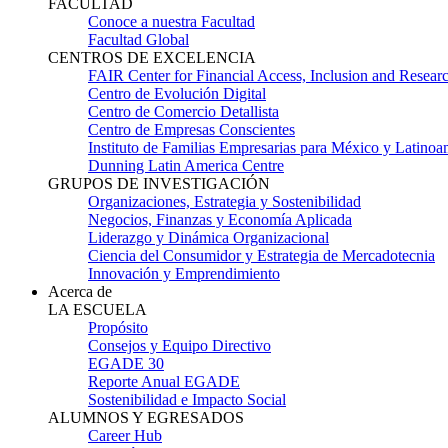
FACULTAD
Conoce a nuestra Facultad
Facultad Global
CENTROS DE EXCELENCIA
FAIR Center for Financial Access, Inclusion and Resear
Centro de Evolución Digital
Centro de Comercio Detallista
Centro de Empresas Conscientes
Instituto de Familias Empresarias para México y Latinoa
Dunning Latin America Centre
GRUPOS DE INVESTIGACIÓN
Organizaciones, Estrategia y Sostenibilidad
Negocios, Finanzas y Economía Aplicada
Liderazgo y Dinámica Organizacional
Ciencia del Consumidor y Estrategia de Mercadotecnia
Innovación y Emprendimiento
Acerca de
LA ESCUELA
Propósito
Consejos y Equipo Directivo
EGADE 30
Reporte Anual EGADE
Sostenibilidad e Impacto Social
ALUMNOS Y EGRESADOS
Career Hub