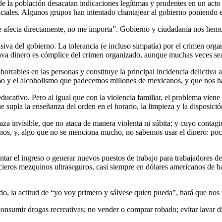
la población desacatan indicaciones legítimas y prudentes en un acto 
ociales. Algunos grupos han intentado chantajear al gobierno poniendo e
 afecta directamente, no me importa”. Gobierno y ciudadanía nos hemo
siva del gobierno. La tolerancia (e incluso simpatía) por el crimen org
ava dinero es cómplice del crimen organizado, aunque muchas veces sea 
borrables en las personas y constituye la principal incidencia delictiva 
uismo y el alcoholismo que padecemos millones de mexicanos, y que nos h
ducativo. Pero al igual que con la violencia familiar, el problema vie
supla la enseñanza del orden en el horario, la limpieza y la disposición
za invisible, que no ataca de manera violenta ni súbita; y cuyo conta
anos, y, algo que no se menciona mucho, no sabemos usar el dinero: p
ntar el ingreso o generar nuevos puestos de trabajo para trabajadores de
cieros mezquinos ultraseguros, casi siempre en dólares americanos de b
edo, la actitud de “yo voy primero y sálvese quien pueda”, hará que nos
nsumir drogas recreativas; no vender o comprar robado; evitar lavar dine