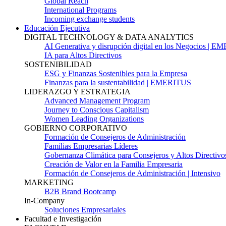
Global Reach
International Programs
Incoming exchange students
Educación Ejecutiva
DIGITAL TECHNOLOGY & DATA ANALYTICS
AI Generativa y disrupción digital en los Negocios | 
IA para Altos Directivos
SOSTENIBILIDAD
ESG y Finanzas Sostenibles para la Empresa
Finanzas para la sustentabilidad | EMERITUS
LIDERAZGO Y ESTRATEGIA
Advanced Management Program
Journey to Conscious Capitalism
Women Leading Organizations
GOBIERNO CORPORATIVO
Formación de Consejeros de Administración
Familias Empresarias Líderes
Gobernanza Climática para Consejeros y Altos Directivo
Creación de Valor en la Familia Empresaria
Formación de Consejeros de Administración | Intensivo
MARKETING
B2B Brand Bootcamp
In-Company
Soluciones Empresariales
Facultad e Investigación