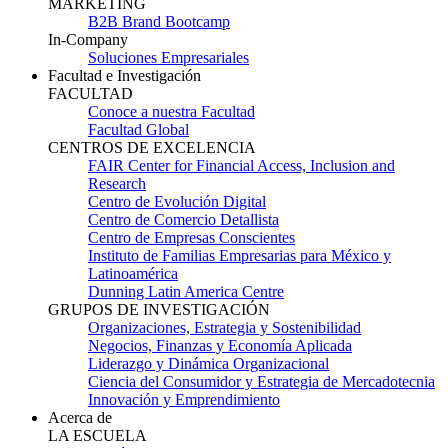
MARKETING
B2B Brand Bootcamp
In-Company
Soluciones Empresariales
Facultad e Investigación
FACULTAD
Conoce a nuestra Facultad
Facultad Global
CENTROS DE EXCELENCIA
FAIR Center for Financial Access, Inclusion and
Research
Centro de Evolución Digital
Centro de Comercio Detallista
Centro de Empresas Conscientes
Instituto de Familias Empresarias para México y
Latinoamérica
Dunning Latin America Centre
GRUPOS DE INVESTIGACIÓN
Organizaciones, Estrategia y Sostenibilidad
Negocios, Finanzas y Economía Aplicada
Liderazgo y Dinámica Organizacional
Ciencia del Consumidor y Estrategia de Mercadotecnia
Innovación y Emprendimiento
Acerca de
LA ESCUELA