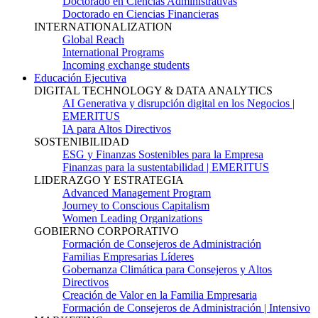
Doctorado en Ciencias Administrativas
Doctorado en Ciencias Financieras
INTERNATIONALIZATION
Global Reach
International Programs
Incoming exchange students
Educación Ejecutiva
DIGITAL TECHNOLOGY & DATA ANALYTICS
AI Generativa y disrupción digital en los Negocios |
EMERITUS
IA para Altos Directivos
SOSTENIBILIDAD
ESG y Finanzas Sostenibles para la Empresa
Finanzas para la sustentabilidad | EMERITUS
LIDERAZGO Y ESTRATEGIA
Advanced Management Program
Journey to Conscious Capitalism
Women Leading Organizations
GOBIERNO CORPORATIVO
Formación de Consejeros de Administración
Familias Empresarias Líderes
Gobernanza Climática para Consejeros y Altos
Directivos
Creación de Valor en la Familia Empresaria
Formación de Consejeros de Administración | Intensivo