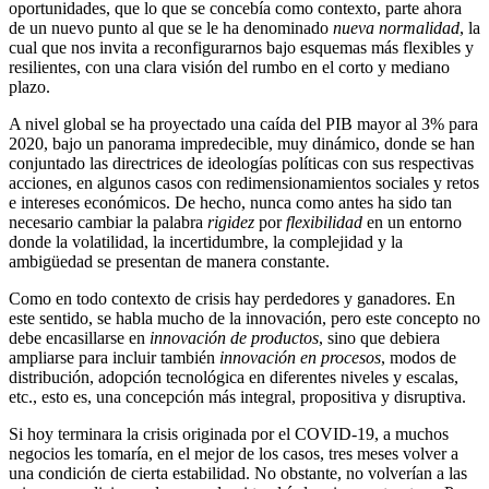
oportunidades, que lo que se concebía como contexto, parte ahora
de un nuevo punto al que se le ha denominado
nueva normalidad
, la
cual que nos invita a reconfigurarnos bajo esquemas más flexibles y
resilientes, con una clara visión del rumbo en el corto y mediano
plazo.
A nivel global se ha proyectado una caída del PIB mayor al 3% para
2020, bajo un panorama impredecible, muy dinámico, donde se han
conjuntado las directrices de ideologías políticas con sus respectivas
acciones, en algunos casos con redimensionamientos sociales y retos
e intereses económicos. De hecho, nunca como antes ha sido tan
necesario cambiar la palabra
rigidez
por
flexibilidad
en un entorno
donde la volatilidad, la incertidumbre, la complejidad y la
ambigüedad se presentan de manera constante.
Como en todo contexto de crisis hay perdedores y ganadores. En
este sentido, se habla mucho de la innovación, pero este concepto no
debe encasillarse en
innovación de productos
, sino que debiera
ampliarse para incluir también
innovación en procesos
, modos de
distribución, adopción tecnológica en diferentes niveles y escalas,
etc., esto es, una concepción más integral, propositiva y disruptiva.
Si hoy terminara la crisis originada por el COVID-19, a muchos
negocios les tomaría, en el mejor de los casos, tres meses volver a
una condición de cierta estabilidad. No obstante, no volverían a las