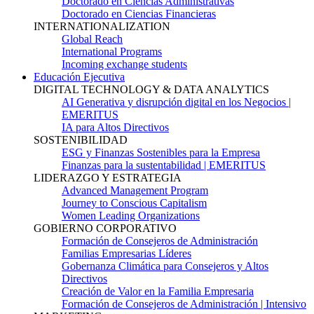
Doctorado en Ciencias Administrativas
Doctorado en Ciencias Financieras
INTERNATIONALIZATION
Global Reach
International Programs
Incoming exchange students
Educación Ejecutiva
DIGITAL TECHNOLOGY & DATA ANALYTICS
AI Generativa y disrupción digital en los Negocios |
EMERITUS
IA para Altos Directivos
SOSTENIBILIDAD
ESG y Finanzas Sostenibles para la Empresa
Finanzas para la sustentabilidad | EMERITUS
LIDERAZGO Y ESTRATEGIA
Advanced Management Program
Journey to Conscious Capitalism
Women Leading Organizations
GOBIERNO CORPORATIVO
Formación de Consejeros de Administración
Familias Empresarias Líderes
Gobernanza Climática para Consejeros y Altos
Directivos
Creación de Valor en la Familia Empresaria
Formación de Consejeros de Administración | Intensivo