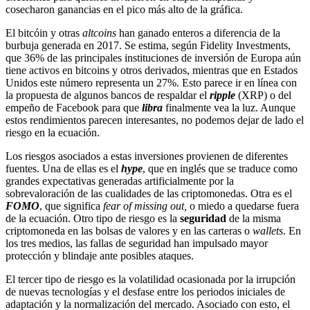
cosecharon ganancias en el pico más alto de la gráfica.
El bitcóin y otras
altcoins
han ganado enteros a diferencia de la
burbuja generada en 2017. Se estima, según Fidelity Investments,
que 36% de las principales instituciones de inversión de Europa aún
tiene activos en bitcoins y otros derivados, mientras que en Estados
Unidos este número representa un 27%. Esto parece ir en línea con
la propuesta de algunos bancos de respaldar el
ripple
(XRP) o del
empeño de Facebook para que
libra
finalmente vea la luz. Aunque
estos rendimientos parecen interesantes, no podemos dejar de lado el
riesgo en la ecuación.
Los riesgos asociados a estas inversiones provienen de diferentes
fuentes. Una de ellas es el
hype
, que en inglés que se traduce como
grandes expectativas generadas artificialmente por la
sobrevaloración de las cualidades de las criptomonedas. Otra es el
FOMO
,
que significa
fear of missing out,
o miedo a quedarse fuera
de la ecuación. Otro tipo de riesgo es la
seguridad
de la misma
criptomoneda en las bolsas de valores y en las carteras o
wallets
. En
los tres medios, las fallas de seguridad han impulsado mayor
protección y blindaje ante posibles ataques.
El tercer tipo de riesgo es la volatilidad ocasionada por la irrupción
de nuevas tecnologías y el desfase entre los periodos iniciales de
adaptación y la normalización del mercado. Asociado con esto, el