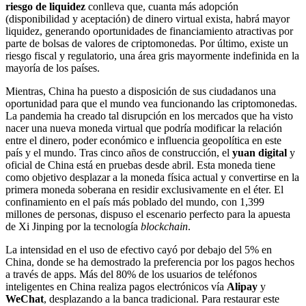
riesgo de liquidez
conlleva que, cuanta más adopción
(disponibilidad y aceptación) de dinero virtual exista, habrá mayor
liquidez, generando oportunidades de financiamiento atractivas por
parte de bolsas de valores de criptomonedas. Por último, existe un
riesgo fiscal y regulatorio, una área gris mayormente indefinida en la
mayoría de los países.
Mientras, China ha puesto a disposición de sus ciudadanos una
oportunidad para que el mundo vea funcionando las criptomonedas.
La pandemia ha creado tal disrupción en los mercados que ha visto
nacer una nueva moneda virtual que podría modificar la relación
entre el dinero, poder económico e influencia geopolítica en este
país y el mundo. Tras cinco años de construcción, el
yuan digital
y
oficial de China está en pruebas desde abril. Esta moneda tiene
como objetivo desplazar a la moneda física actual y convertirse en la
primera moneda soberana en residir exclusivamente en el éter. El
confinamiento en el país más poblado del mundo, con 1,399
millones de personas, dispuso el escenario perfecto para la apuesta
de Xi Jinping por la tecnología
blockchain
.
La intensidad en el uso de efectivo cayó por debajo del 5% en
China, donde se ha demostrado la preferencia por los pagos hechos
a través de apps. Más del 80% de los usuarios de teléfonos
inteligentes en China realiza pagos electrónicos vía
Alipay
y
WeChat
, desplazando a la banca tradicional. Para restaurar este