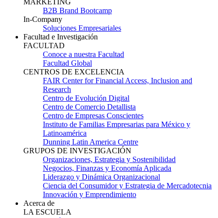
MARKETING
B2B Brand Bootcamp
In-Company
Soluciones Empresariales
Facultad e Investigación
FACULTAD
Conoce a nuestra Facultad
Facultad Global
CENTROS DE EXCELENCIA
FAIR Center for Financial Access, Inclusion and
Research
Centro de Evolución Digital
Centro de Comercio Detallista
Centro de Empresas Conscientes
Instituto de Familias Empresarias para México y
Latinoamérica
Dunning Latin America Centre
GRUPOS DE INVESTIGACIÓN
Organizaciones, Estrategia y Sostenibilidad
Negocios, Finanzas y Economía Aplicada
Liderazgo y Dinámica Organizacional
Ciencia del Consumidor y Estrategia de Mercadotecnia
Innovación y Emprendimiento
Acerca de
LA ESCUELA