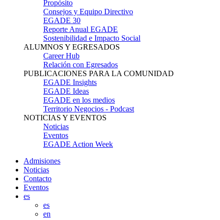
Propósito
Consejos y Equipo Directivo
EGADE 30
Reporte Anual EGADE
Sostenibilidad e Impacto Social
ALUMNOS Y EGRESADOS
Career Hub
Relación con Egresados
PUBLICACIONES PARA LA COMUNIDAD
EGADE Insights
EGADE Ideas
EGADE en los medios
Territorio Negocios - Podcast
NOTICIAS Y EVENTOS
Noticias
Eventos
EGADE Action Week
Admisiones
Noticias
Contacto
Eventos
es
es
en