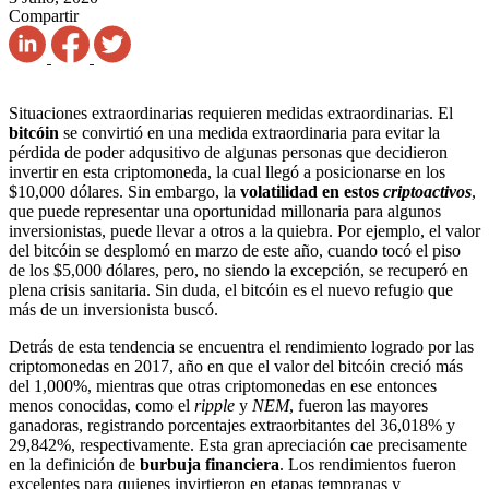
Compartir
Situaciones extraordinarias requieren medidas extraordinarias. El
bitcóin
se convirtió en una medida extraordinaria para evitar la
pérdida de poder adqusitivo de algunas personas que decidieron
invertir en esta criptomoneda, la cual llegó a posicionarse en los
$10,000 dólares. Sin embargo, la
volatilidad en estos
criptoactivos
,
que puede representar una oportunidad millonaria para algunos
inversionistas, puede llevar a otros a la quiebra. Por ejemplo, el valor
del bitcóin se desplomó en marzo de este año, cuando tocó el piso
de los $5,000 dólares, pero, no siendo la excepción, se recuperó en
plena crisis sanitaria. Sin duda, el bitcóin es el nuevo refugio que
más de un inversionista buscó.
Detrás de esta tendencia se encuentra el rendimiento logrado por las
criptomonedas en 2017, año en que el valor del bitcóin creció más
del 1,000%, mientras que otras criptomonedas en ese entonces
menos conocidas, como el
ripple
y
NEM
, fueron las mayores
ganadoras, registrando porcentajes extraorbitantes del 36,018% y
29,842%, respectivamente. Esta gran apreciación cae precisamente
en la definición de
burbuja financiera
. Los rendimientos fueron
excelentes para quienes invirtieron en etapas tempranas y