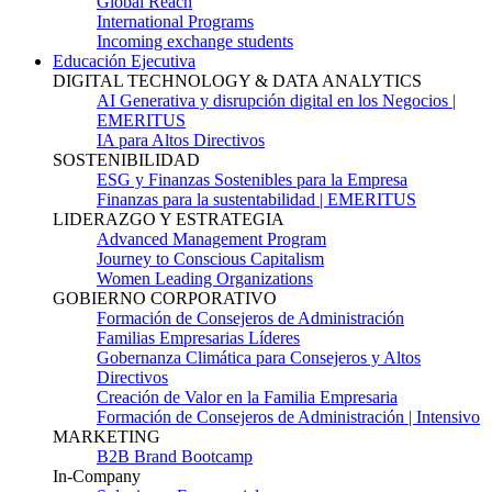
Global Reach
International Programs
Incoming exchange students
Educación Ejecutiva
DIGITAL TECHNOLOGY & DATA ANALYTICS
AI Generativa y disrupción digital en los Negocios |
EMERITUS
IA para Altos Directivos
SOSTENIBILIDAD
ESG y Finanzas Sostenibles para la Empresa
Finanzas para la sustentabilidad | EMERITUS
LIDERAZGO Y ESTRATEGIA
Advanced Management Program
Journey to Conscious Capitalism
Women Leading Organizations
GOBIERNO CORPORATIVO
Formación de Consejeros de Administración
Familias Empresarias Líderes
Gobernanza Climática para Consejeros y Altos
Directivos
Creación de Valor en la Familia Empresaria
Formación de Consejeros de Administración | Intensivo
MARKETING
B2B Brand Bootcamp
In-Company