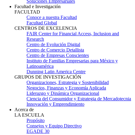
Soluciones Empresariales
Facultad e Investigación
FACULTAD
Conoce a nuestra Facultad
Facultad Global
CENTROS DE EXCELENCIA
FAIR Center for Financial Access, Inclusion and
Research
Centro de Evolución Digital
Centro de Comercio Detallista
Centro de Empresas Conscientes
Instituto de Familias Empresarias para México y
Latinoamérica
Dunning Latin America Centre
GRUPOS DE INVESTIGACIÓN
Organizaciones, Estrategia y Sostenibilidad
Negocios, Finanzas y Economía Aplicada
Liderazgo y Dinámica Organizacional
Ciencia del Consumidor y Estrategia de Mercadotecnia
Innovación y Emprendimiento
Acerca de
LA ESCUELA
Propósito
Consejos y Equipo Directivo
EGADE 30