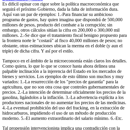
Es dificil opinar con rigor sobre la política macroeconómica que
seguirá el próximo Gobierno, dada la falta de información dura.
Aquí van un par de ejemplos: 1.-Para financiar su ambicioso
programa de gastos, hay quien imagina que dispondrá de 500,000
millones de pesos, producto del combate a la corrupción; sin
embargo, otros cálculos sitúan la cifra en 200,000 o 300,000 mil
millones. 2.-Se dice que el tratamiento fiscal benigno propuesto para
la frontera norte le "costará" al fisco 40,000 millones de pesos; no
obstante, otras estimaciones ubican la merma en el doble (y aun el
triple) de dicha cifra. Y así por el estilo.
Tampoco en el ámbito de la microeconomía están claros los detalles.
Como quiera, lo que lo que se conoce hasta ahora delinea una
palpable inclinación a la injerencia del Estado en los mercados de
bienes y servicios. Los ejemplos de esto último son muchos y muy
variados: 1.-La resurrección de los "precios de garantía" para la
agricultura, que no son otra cosa que controles gubernamentales de
precios. 2.-La intención de determinar oficialmente los precios de la
gasolina, ligándolos a la inflación. 3.-La advertencia explícita a los
productores nacionales de no aumentar los precios de las medicinas.
4.-La eventual prohibición del uso del fracking, en la extracción de
hidrocarburos, impidiendo el uso de un método de producción
moderno. 5.-El aumento extraordinario del salario mínimo. 6.-Etc.
Tal propensión intervencionista implica una contradicción con la