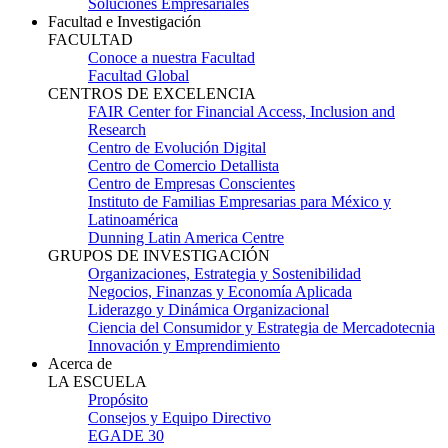
Soluciones Empresariales
Facultad e Investigación
FACULTAD
Conoce a nuestra Facultad
Facultad Global
CENTROS DE EXCELENCIA
FAIR Center for Financial Access, Inclusion and
Research
Centro de Evolución Digital
Centro de Comercio Detallista
Centro de Empresas Conscientes
Instituto de Familias Empresarias para México y
Latinoamérica
Dunning Latin America Centre
GRUPOS DE INVESTIGACIÓN
Organizaciones, Estrategia y Sostenibilidad
Negocios, Finanzas y Economía Aplicada
Liderazgo y Dinámica Organizacional
Ciencia del Consumidor y Estrategia de Mercadotecnia
Innovación y Emprendimiento
Acerca de
LA ESCUELA
Propósito
Consejos y Equipo Directivo
EGADE 30