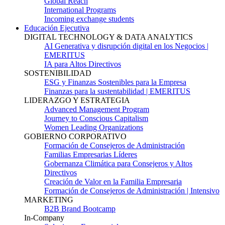
Global Reach
International Programs
Incoming exchange students
Educación Ejecutiva
DIGITAL TECHNOLOGY & DATA ANALYTICS
AI Generativa y disrupción digital en los Negocios |
EMERITUS
IA para Altos Directivos
SOSTENIBILIDAD
ESG y Finanzas Sostenibles para la Empresa
Finanzas para la sustentabilidad | EMERITUS
LIDERAZGO Y ESTRATEGIA
Advanced Management Program
Journey to Conscious Capitalism
Women Leading Organizations
GOBIERNO CORPORATIVO
Formación de Consejeros de Administración
Familias Empresarias Líderes
Gobernanza Climática para Consejeros y Altos
Directivos
Creación de Valor en la Familia Empresaria
Formación de Consejeros de Administración | Intensivo
MARKETING
B2B Brand Bootcamp
In-Company