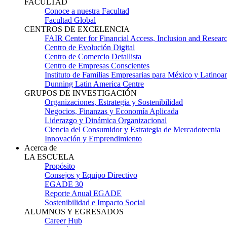
FACULTAD
Conoce a nuestra Facultad
Facultad Global
CENTROS DE EXCELENCIA
FAIR Center for Financial Access, Inclusion and Resear
Centro de Evolución Digital
Centro de Comercio Detallista
Centro de Empresas Conscientes
Instituto de Familias Empresarias para México y Latinoa
Dunning Latin America Centre
GRUPOS DE INVESTIGACIÓN
Organizaciones, Estrategia y Sostenibilidad
Negocios, Finanzas y Economía Aplicada
Liderazgo y Dinámica Organizacional
Ciencia del Consumidor y Estrategia de Mercadotecnia
Innovación y Emprendimiento
Acerca de
LA ESCUELA
Propósito
Consejos y Equipo Directivo
EGADE 30
Reporte Anual EGADE
Sostenibilidad e Impacto Social
ALUMNOS Y EGRESADOS
Career Hub