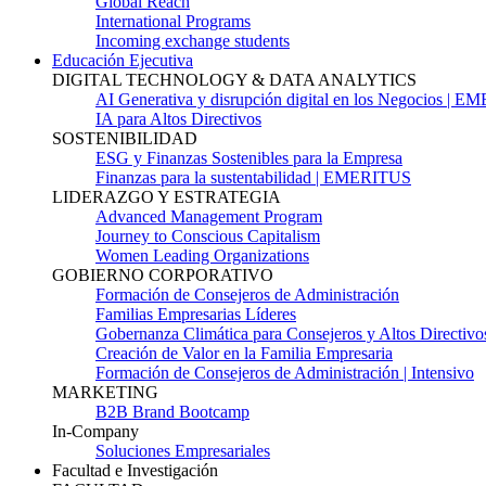
Global Reach
International Programs
Incoming exchange students
Educación Ejecutiva
DIGITAL TECHNOLOGY & DATA ANALYTICS
AI Generativa y disrupción digital en los Negocios | 
IA para Altos Directivos
SOSTENIBILIDAD
ESG y Finanzas Sostenibles para la Empresa
Finanzas para la sustentabilidad | EMERITUS
LIDERAZGO Y ESTRATEGIA
Advanced Management Program
Journey to Conscious Capitalism
Women Leading Organizations
GOBIERNO CORPORATIVO
Formación de Consejeros de Administración
Familias Empresarias Líderes
Gobernanza Climática para Consejeros y Altos Directivo
Creación de Valor en la Familia Empresaria
Formación de Consejeros de Administración | Intensivo
MARKETING
B2B Brand Bootcamp
In-Company
Soluciones Empresariales
Facultad e Investigación