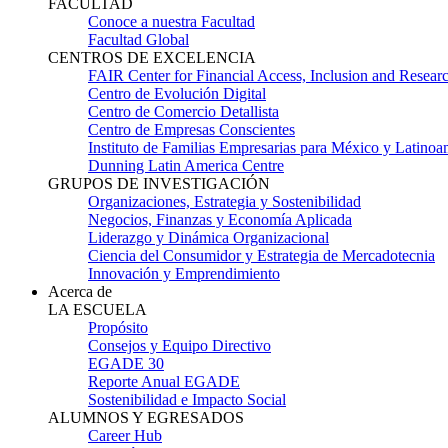
FACULTAD
Conoce a nuestra Facultad
Facultad Global
CENTROS DE EXCELENCIA
FAIR Center for Financial Access, Inclusion and Resear
Centro de Evolución Digital
Centro de Comercio Detallista
Centro de Empresas Conscientes
Instituto de Familias Empresarias para México y Latinoa
Dunning Latin America Centre
GRUPOS DE INVESTIGACIÓN
Organizaciones, Estrategia y Sostenibilidad
Negocios, Finanzas y Economía Aplicada
Liderazgo y Dinámica Organizacional
Ciencia del Consumidor y Estrategia de Mercadotecnia
Innovación y Emprendimiento
Acerca de
LA ESCUELA
Propósito
Consejos y Equipo Directivo
EGADE 30
Reporte Anual EGADE
Sostenibilidad e Impacto Social
ALUMNOS Y EGRESADOS
Career Hub