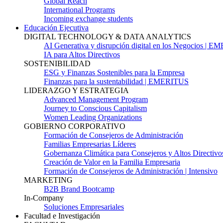
Global Reach
International Programs
Incoming exchange students
Educación Ejecutiva
DIGITAL TECHNOLOGY & DATA ANALYTICS
AI Generativa y disrupción digital en los Negocios | 
IA para Altos Directivos
SOSTENIBILIDAD
ESG y Finanzas Sostenibles para la Empresa
Finanzas para la sustentabilidad | EMERITUS
LIDERAZGO Y ESTRATEGIA
Advanced Management Program
Journey to Conscious Capitalism
Women Leading Organizations
GOBIERNO CORPORATIVO
Formación de Consejeros de Administración
Familias Empresarias Líderes
Gobernanza Climática para Consejeros y Altos Directivo
Creación de Valor en la Familia Empresaria
Formación de Consejeros de Administración | Intensivo
MARKETING
B2B Brand Bootcamp
In-Company
Soluciones Empresariales
Facultad e Investigación