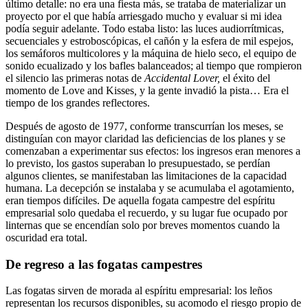
último detalle: no era una fiesta más, se trataba de materializar un
proyecto por el que había arriesgado mucho y evaluar si mi idea
podía seguir adelante. Todo estaba listo: las luces audiorrítmicas,
secuenciales y estroboscópicas, el cañón y la esfera de mil espejos,
los semáforos multicolores y la máquina de hielo seco, el equipo de
sonido ecualizado y los bafles balanceados; al tiempo que rompieron
el silencio las primeras notas de
Accidental Lover,
el éxito del
momento de Love and Kisses
,
y la gente invadió la pista… Era el
tiempo de los grandes reflectores.
Después de agosto de 1977, conforme transcurrían los meses, se
distinguían con mayor claridad las deficiencias de los planes y se
comenzaban a experimentar sus efectos: los ingresos eran menores a
lo previsto, los gastos superaban lo presupuestado, se perdían
algunos clientes, se manifestaban las limitaciones de la capacidad
humana. La decepción se instalaba y se acumulaba el agotamiento,
eran tiempos difíciles. De aquella fogata campestre del espíritu
empresarial solo quedaba el recuerdo, y su lugar fue ocupado por
linternas que se encendían solo por breves momentos cuando la
oscuridad era total.
De regreso a las fogatas campestres
Las fogatas sirven de morada al espíritu empresarial: los leños
representan los recursos disponibles, su acomodo el riesgo propio de