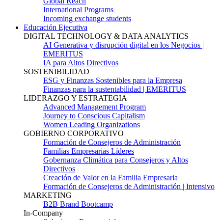
Global Reach
International Programs
Incoming exchange students
Educación Ejecutiva
DIGITAL TECHNOLOGY & DATA ANALYTICS
AI Generativa y disrupción digital en los Negocios |
EMERITUS
IA para Altos Directivos
SOSTENIBILIDAD
ESG y Finanzas Sostenibles para la Empresa
Finanzas para la sustentabilidad | EMERITUS
LIDERAZGO Y ESTRATEGIA
Advanced Management Program
Journey to Conscious Capitalism
Women Leading Organizations
GOBIERNO CORPORATIVO
Formación de Consejeros de Administración
Familias Empresarias Líderes
Gobernanza Climática para Consejeros y Altos
Directivos
Creación de Valor en la Familia Empresaria
Formación de Consejeros de Administración | Intensivo
MARKETING
B2B Brand Bootcamp
In-Company