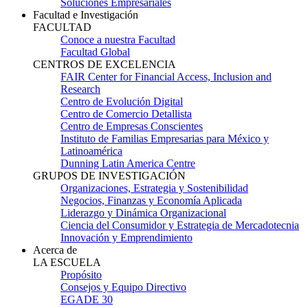
Soluciones Empresariales
Facultad e Investigación
FACULTAD
Conoce a nuestra Facultad
Facultad Global
CENTROS DE EXCELENCIA
FAIR Center for Financial Access, Inclusion and
Research
Centro de Evolución Digital
Centro de Comercio Detallista
Centro de Empresas Conscientes
Instituto de Familias Empresarias para México y
Latinoamérica
Dunning Latin America Centre
GRUPOS DE INVESTIGACIÓN
Organizaciones, Estrategia y Sostenibilidad
Negocios, Finanzas y Economía Aplicada
Liderazgo y Dinámica Organizacional
Ciencia del Consumidor y Estrategia de Mercadotecnia
Innovación y Emprendimiento
Acerca de
LA ESCUELA
Propósito
Consejos y Equipo Directivo
EGADE 30