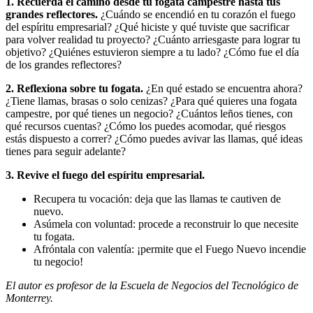
1. Recuerda el camino desde tu fogata campestre hasta tus
grandes reflectores.
¿Cuándo se encendió en tu corazón el fuego
del espíritu empresarial? ¿Qué hiciste y qué tuviste que sacrificar
para volver realidad tu proyecto? ¿Cuánto arriesgaste para lograr tu
objetivo? ¿Quiénes estuvieron siempre a tu lado? ¿Cómo fue el día
de los grandes reflectores?
2. Reflexiona sobre tu fogata.
¿En qué estado se encuentra ahora?
¿Tiene llamas, brasas o solo cenizas? ¿Para qué quieres una fogata
campestre, por qué tienes un negocio? ¿Cuántos leños tienes, con
qué recursos cuentas? ¿Cómo los puedes acomodar, qué riesgos
estás dispuesto a correr? ¿Cómo puedes avivar las llamas, qué ideas
tienes para seguir adelante?
3. Revive el fuego del espíritu empresarial.
Recupera tu vocación: deja que las llamas te cautiven de
nuevo.
Asúmela con voluntad: procede a reconstruir lo que necesite
tu fogata.
Afróntala con valentía: ¡permite que el Fuego Nuevo incendie
tu negocio!
El autor es
profesor de la Escuela de Negocios del Tecnológico de
Monterrey.