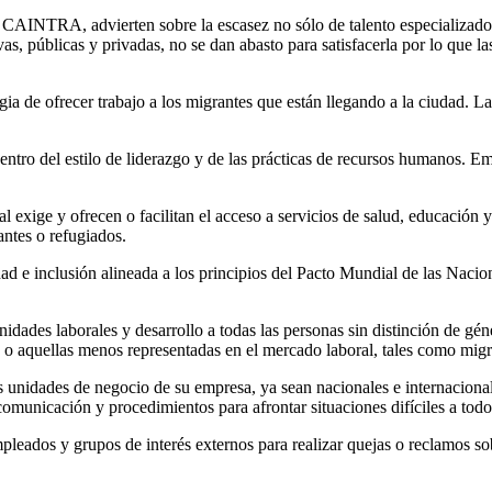
 CAINTRA, advierten sobre la escasez no sólo de talento especializado
ivas, públicas y privadas, no se dan abasto para satisfacerla por lo que 
ia de ofrecer trabajo a los migrantes que están llegando a la ciudad. La
ntro del estilo de liderazgo y de las prácticas de recursos humanos. Emp
ral exige y ofrecen o facilitan el acceso a servicios de salud, educación
antes o refugiados.
dad e inclusión alineada a los principios del Pacto Mundial de las Nac
idades laborales y desarrollo a todas las personas sin distinción de géne
 o aquellas menos representadas en el mercado laboral, tales como migr
as unidades de negocio de su empresa, ya sean nacionales e internaciona
omunicación y procedimientos para afrontar situaciones difíciles a tod
eados y grupos de interés externos para realizar quejas o reclamos sobr