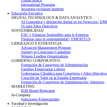
Global Reach
International Programs
Incoming exchange students
Educación Ejecutiva
DIGITAL TECHNOLOGY & DATA ANALYTICS
AI Generativa y disrupción digital en los Negocios | 
IA para Altos Directivos
SOSTENIBILIDAD
ESG y Finanzas Sostenibles para la Empresa
Finanzas para la sustentabilidad | EMERITUS
LIDERAZGO Y ESTRATEGIA
Advanced Management Program
Journey to Conscious Capitalism
Women Leading Organizations
GOBIERNO CORPORATIVO
Formación de Consejeros de Administración
Familias Empresarias Líderes
Gobernanza Climática para Consejeros y Altos Directivo
Creación de Valor en la Familia Empresaria
Formación de Consejeros de Administración | Intensivo
MARKETING
B2B Brand Bootcamp
In-Company
Soluciones Empresariales
Facultad e Investigación