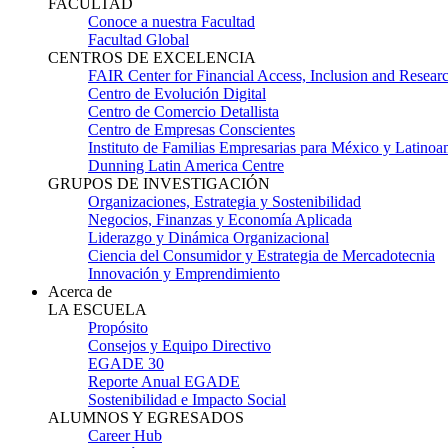
FACULTAD
Conoce a nuestra Facultad
Facultad Global
CENTROS DE EXCELENCIA
FAIR Center for Financial Access, Inclusion and Resear
Centro de Evolución Digital
Centro de Comercio Detallista
Centro de Empresas Conscientes
Instituto de Familias Empresarias para México y Latinoa
Dunning Latin America Centre
GRUPOS DE INVESTIGACIÓN
Organizaciones, Estrategia y Sostenibilidad
Negocios, Finanzas y Economía Aplicada
Liderazgo y Dinámica Organizacional
Ciencia del Consumidor y Estrategia de Mercadotecnia
Innovación y Emprendimiento
Acerca de
LA ESCUELA
Propósito
Consejos y Equipo Directivo
EGADE 30
Reporte Anual EGADE
Sostenibilidad e Impacto Social
ALUMNOS Y EGRESADOS
Career Hub