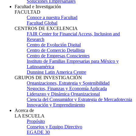
Soluciones Empresariales
Facultad e Investigación
FACULTAD
Conoce a nuestra Facultad
Facultad Global
CENTROS DE EXCELENCIA
FAIR Center for Financial Access, Inclusion and
Research
Centro de Evolución Digital
Centro de Comercio Detallista
Centro de Empresas Conscientes
Instituto de Familias Empresarias para México y
Latinoamérica
Dunning Latin America Centre
GRUPOS DE INVESTIGACIÓN
Organizaciones, Estrategia y Sostenibilidad
Negocios, Finanzas y Economía Aplicada
Liderazgo y Dinámica Organizacional
Ciencia del Consumidor y Estrategia de Mercadotecnia
Innovación y Emprendimiento
Acerca de
LA ESCUELA
Propósito
Consejos y Equipo Directivo
EGADE 30