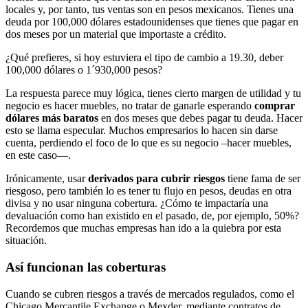
locales y, por tanto, tus ventas son en pesos mexicanos. Tienes una
deuda por 100,000 dólares estadounidenses que tienes que pagar en
dos meses por un material que importaste a crédito.
¿Qué prefieres, si hoy estuviera el tipo de cambio a 19.30, deber
100,000 dólares o 1´930,000 pesos?
La respuesta parece muy lógica, tienes cierto margen de utilidad y tu
negocio es hacer muebles, no tratar de ganarle esperando
comprar
dólares más baratos
en dos meses que debes pagar tu deuda. Hacer
esto se llama especular. Muchos empresarios lo hacen sin darse
cuenta, perdiendo el foco de lo que es su negocio –hacer muebles,
en este caso—.
Irónicamente, usar
derivados para cubrir riesgos
tiene fama de ser
riesgoso, pero también lo es tener tu flujo en pesos, deudas en otra
divisa y no usar ninguna cobertura. ¿Cómo te impactaría una
devaluación como han existido en el pasado, de, por ejemplo, 50%?
Recordemos que muchas empresas han ido a la quiebra por esta
situación.
Así funcionan las coberturas
Cuando se cubren riesgos a través de mercados regulados, como el
Chicago Mercantile Exchange o Mexder, mediante contratos de