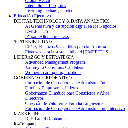
Global Reach
International Programs
Incoming exchange students
Educación Ejecutiva
DIGITAL TECHNOLOGY & DATA ANALYTICS
AI Generativa y disrupción digital en los Negocios |
EMERITUS
IA para Altos Directivos
SOSTENIBILIDAD
ESG y Finanzas Sostenibles para la Empresa
Finanzas para la sustentabilidad | EMERITUS
LIDERAZGO Y ESTRATEGIA
Advanced Management Program
Journey to Conscious Capitalism
Women Leading Organizations
GOBIERNO CORPORATIVO
Formación de Consejeros de Administración
Familias Empresarias Líderes
Gobernanza Climática para Consejeros y Altos
Directivos
Creación de Valor en la Familia Empresaria
Formación de Consejeros de Administración | Intensivo
MARKETING
B2B Brand Bootcamp
In-Company