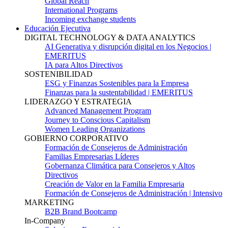
Global Reach
International Programs
Incoming exchange students
Educación Ejecutiva
DIGITAL TECHNOLOGY & DATA ANALYTICS
AI Generativa y disrupción digital en los Negocios |
EMERITUS
IA para Altos Directivos
SOSTENIBILIDAD
ESG y Finanzas Sostenibles para la Empresa
Finanzas para la sustentabilidad | EMERITUS
LIDERAZGO Y ESTRATEGIA
Advanced Management Program
Journey to Conscious Capitalism
Women Leading Organizations
GOBIERNO CORPORATIVO
Formación de Consejeros de Administración
Familias Empresarias Líderes
Gobernanza Climática para Consejeros y Altos
Directivos
Creación de Valor en la Familia Empresaria
Formación de Consejeros de Administración | Intensivo
MARKETING
B2B Brand Bootcamp
In-Company