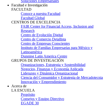
Soluciones Empresariales
Facultad e Investigación
FACULTAD
Conoce a nuestra Facultad
Facultad Global
CENTROS DE EXCELENCIA
FAIR Center for Financial Access, Inclusion and
Research
Centro de Evolución Digital
Centro de Comercio Detallista
Centro de Empresas Conscientes
Instituto de Familias Empresarias para México y
Latinoamérica
Dunning Latin America Centre
GRUPOS DE INVESTIGACIÓN
Organizaciones, Estrategia y Sostenibilidad
Negocios, Finanzas y Economía Aplicada
Liderazgo y Dinámica Organizacional
Ciencia del Consumidor y Estrategia de Mercadotecnia
Innovación y Emprendimiento
Acerca de
LA ESCUELA
Propósito
Consejos y Equipo Directivo
EGADE 30