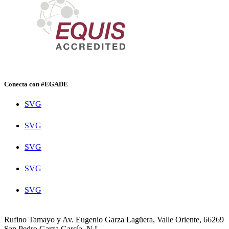
Conecta con #EGADE
SVG
SVG
SVG
SVG
SVG
Rufino Tamayo y Av. Eugenio Garza Lagüera, Valle Oriente, 66269
San Pedro Garza García, N.L.