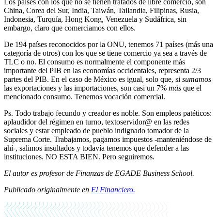
Los países con los que no se tienen tratados de libre comercio, son
China, Corea del Sur, India, Taiwán, Tailandia, Filipinas, Rusia,
Indonesia, Turquía, Hong Kong, Venezuela y Sudáfrica, sin
embargo, claro que comerciamos con ellos.
De 194 países reconocidos por la ONU, tenemos 71 países (más una
categoría de otros) con los que se tiene comercio ya sea a través de
TLC o no. El consumo es normalmente el componente más
importante del PIB en las economías occidentales, representa 2/3
partes del PIB. En el caso de México es igual, solo que, si
sumamos
las exportaciones y las importaciones, son casi un 7%
más
que el
mencionado consumo. Tenemos vocación comercial.
Ps. Todo trabajo fecundo y creador es noble. Son empleos patéticos:
aplaudidor del régimen en turno, textoservidor@ en las redes
sociales y estar empleado de pueblo indignado tomador de la
Suprema Corte. Trabajamos, pagamos impuestos -manteniéndose de
ahí-, salimos insultados y todavía tenemos que defender a las
instituciones. NO ESTA BIEN. Pero seguiremos.
El autor es profesor de Finanzas de EGADE Business School.
Publicado originalmente en
El Financiero.