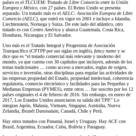
países es el
TLCUEM: Tratado de Libre Comercio entre la Unión
Europea y México
, con 27 países. El Reino Unido se presenta
separado. Un tratado más es el
AELC: Asociación Europea de Libre
Comercio (AELC)
, que entró en vigor en 2001 e incluye a Islandia,
Liechtenstein, Noruega y Suiza. De este lado del atlántico, otro
tratado es con
Centro América
y abarca Guatemala, Costa Rica,
Honduras, Nicaragua y El Salvador.
Uno más es el Tratado Integral y Progresista de Asociación
Transpacífico (CPTPP por sus siglas en inglés),
fancy name
y se
dice que es “el tratado comercial más relevante y moderno del
mundo, ya que cuenta con 30 capítulos que incluyen, además de los
temas tradicionales … como acceso a mercados, reglas de origen,
servicios e inversión, otras disciplinas para regular las actividades de
las empresas propiedad del Estado, propiedad intelectual, coherencia
regulatoria, comercio electrónico y facilidades para las Pequeñas y
Medianas Empresas (PYMES), entre otros … fue suscrito por los 12
países originales el 4 de febrero de 2016. Sin embargo, en enero de
2017, Los Estados Unidos anunciaron su salida del TPP.” Lo
integran Japón, Malasia, Vietnam, Singapur, Australia, Nueva
Zelandia, Brunéi Darussalam, Canadá, Chile y Perú.
Hay otros tratados con Panamá, Israel y Uruguay. Hay
ACE
con
Brasil, Argentina, Ecuador, Cuba, Bolivia y Paraguay.