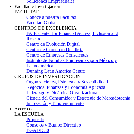
Soluciones Empresariales
Facultad e Investigación
FACULTAD
Conoce a nuestra Facultad
Facultad Global
CENTROS DE EXCELENCIA
FAIR Center for Financial Access, Inclusion and
Research
Centro de Evolución Digital
Centro de Comercio Detallista
Centro de Empresas Conscientes
Instituto de Familias Empresarias para México y
Latinoamérica
Dunning Latin America Centre
GRUPOS DE INVESTIGACIÓN
Organizaciones, Estrategia y Sostenibilidad
Negocios, Finanzas y Economía Aplicada
Liderazgo y Dinámica Organizacional
Ciencia del Consumidor y Estrategia de Mercadotecnia
Innovación y Emprendimiento
Acerca de
LA ESCUELA
Propósito
Consejos y Equipo Directivo
EGADE 30