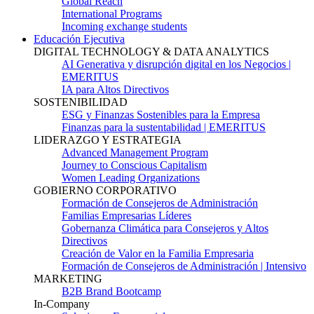
Global Reach
International Programs
Incoming exchange students
Educación Ejecutiva
DIGITAL TECHNOLOGY & DATA ANALYTICS
AI Generativa y disrupción digital en los Negocios |
EMERITUS
IA para Altos Directivos
SOSTENIBILIDAD
ESG y Finanzas Sostenibles para la Empresa
Finanzas para la sustentabilidad | EMERITUS
LIDERAZGO Y ESTRATEGIA
Advanced Management Program
Journey to Conscious Capitalism
Women Leading Organizations
GOBIERNO CORPORATIVO
Formación de Consejeros de Administración
Familias Empresarias Líderes
Gobernanza Climática para Consejeros y Altos
Directivos
Creación de Valor en la Familia Empresaria
Formación de Consejeros de Administración | Intensivo
MARKETING
B2B Brand Bootcamp
In-Company