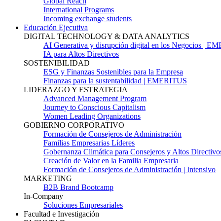
Global Reach
International Programs
Incoming exchange students
Educación Ejecutiva
DIGITAL TECHNOLOGY & DATA ANALYTICS
AI Generativa y disrupción digital en los Negocios | 
IA para Altos Directivos
SOSTENIBILIDAD
ESG y Finanzas Sostenibles para la Empresa
Finanzas para la sustentabilidad | EMERITUS
LIDERAZGO Y ESTRATEGIA
Advanced Management Program
Journey to Conscious Capitalism
Women Leading Organizations
GOBIERNO CORPORATIVO
Formación de Consejeros de Administración
Familias Empresarias Líderes
Gobernanza Climática para Consejeros y Altos Directivo
Creación de Valor en la Familia Empresaria
Formación de Consejeros de Administración | Intensivo
MARKETING
B2B Brand Bootcamp
In-Company
Soluciones Empresariales
Facultad e Investigación