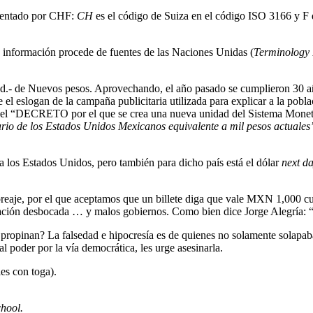
esentado por CHF:
CH
es el código de Suiza en el código ISO 3166 y F
a información procede de fuentes de las Naciones Unidas (
Terminology 
Ud.- de Nuevos pesos. Aprovechando, el año pasado se cumplieron 30 
el eslogan de la campaña publicitaria utilizada para explicar a la pobla
 del “DECRETO por el que se crea una nueva unidad del Sistema Moneta
rio de los Estados Unidos Mexicanos equivalente a mil pesos actuales
a los Estados Unidos, pero también para dicho país está el dólar
next da
ñoreaje, por el que aceptamos que un billete diga que vale MXN 1,000 cu
lación desbocada … y malos gobiernos. Como bien dice Jorge Alegría: 
 propinan? La falsedad e hipocresía es de quienes no solamente solapaba
l poder por la vía democrática, les urge asesinarla.
les con toga).
hool.