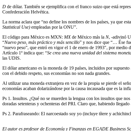
D
de dólar. También se ejemplifica con el franco suizo que está repr
Confederación Helvética.
La norma aclara que “no define los nombres de los países, ya que est
Statistical Use)
empleadas por la ONU”.
El código para México es MXN:
MX
de México más la
N
, -adivinó 
“
Nuevo peso, más práctico y más sencillo
” y nos dice que “… Ése fue 
“nuevo peso”, que entró en vigor el 1 de enero de 1993″, por medio
Artículo 1º indica que: “
Se crea una nueva unidad del sistema moneta
las UDIS.
El dólar americano es la moneda de 19 países, incluidos por supuesto 
con el debido respeto, sus economías no son nada grandes.
Al utilizar una moneda extranjera en vez de la propia se pierde el se
economías acaban dolarizándose por la causa incausada que es la inf
Ps 1. Insultos. ¿Qué no se muerden la lengua con los insultos que nos
doradas setenteras y ochenteras del PRI. Claro que, habiendo llegado a
Ps 2. Parafraseando: El narcoestado soy yo (incluye títere y achichinc
El autor es profesor de Economía y Finanzas en EGADE Business Sc