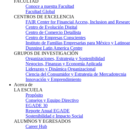
FACULTAD
Conoce a nuestra Facultad
Facultad Global
CENTROS DE EXCELENCIA
FAIR Center for Financial Access, Inclusion and Resear
Centro de Evolución Digital
Centro de Comercio Detallista
Centro de Empresas Conscientes
Instituto de Familias Empresarias para México y Latinoa
Dunning Latin America Centre
GRUPOS DE INVESTIGACIÓN
Organizaciones, Estrategia y Sostenibilidad
Negocios, Finanzas y Economía Aplicada
Liderazgo y Dinámica Organizacional
Ciencia del Consumidor y Estrategia de Mercadotecnia
Innovación y Emprendimiento
Acerca de
LA ESCUELA
Propósito
Consejos y Equipo Directivo
EGADE 30
Reporte Anual EGADE
Sostenibilidad e Impacto Social
ALUMNOS Y EGRESADOS
Career Hub