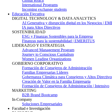
Global Reach
International Programs
Incoming exchange students
Educación Ejecutiva
DIGITAL TECHNOLOGY & DATA ANALYTICS
AI Generativa y disrupción digital en los Negocios | 
IA para Altos Directivos
SOSTENIBILIDAD
ESG y Finanzas Sostenibles para la Empresa
Finanzas para la sustentabilidad | EMERITUS
LIDERAZGO Y ESTRATEGIA
Advanced Management Program
Journey to Conscious Capitalism
Women Leading Organizations
GOBIERNO CORPORATIVO
Formación de Consejeros de Administración
Familias Empresarias Líderes
Gobernanza Climática para Consejeros y Altos Directivo
Creación de Valor en la Familia Empresaria
Formación de Consejeros de Administración | Intensivo
MARKETING
B2B Brand Bootcamp
In-Company
Soluciones Empresariales
Facultad e Investigación