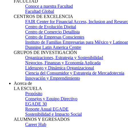
FACULTAD
Conoce a nuestra Facultad
Facultad Global
CENTROS DE EXCELENCIA
FAIR Center for Financial Access, Inclusion and Resear
Centro de Evolución Digital
Centro de Comercio Detallista
Centro de Empresas Conscientes
Instituto de Familias Empresarias para México y Latinoa
Dunning Latin America Centre
GRUPOS DE INVESTIGACIÓN
Organizaciones, Estrategia y Sostenibilidad
Negocios, Finanzas y Economía Aplicada
Liderazgo y Dinámica Organizacional
Ciencia del Consumidor y Estrategia de Mercadotecnia
Innovación y Emprendimiento
Acerca de
LA ESCUELA
Propósito
Consejos y Equipo Directivo
EGADE 30
Reporte Anual EGADE
Sostenibilidad e Impacto Social
ALUMNOS Y EGRESADOS
Career Hub