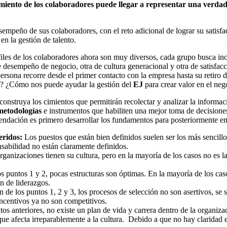
imiento de los colaboradores puede llegar a representar una verda
peño de sus colaboradores, con el reto adicional de lograr su satisfacc
n la gestión de talento.
iles de los colaboradores ahora son muy diversos, cada grupo busca ince
 desempeño de negocio, otra de cultura generacional y otra de satisfacc
a persona recorre desde el primer contacto con la empresa hasta su retiro
? ¿Cómo nos puede ayudar la gestión del
EJ
para crear valor en el neg
 construya los cimientos que permitirán recolectar y analizar la informa
 metodologías
e instrumentos que habiliten una mejor toma de decisione
omendación es primero desarrollar los fundamentos para posteriormente e
eridos:
Los puestos que están bien definidos suelen ser los más sencillo
abilidad no están claramente definidos.
organizaciones tienen su cultura, pero en la mayoría de los casos no es 
s puntos 1 y 2, pocas estructuras son óptimas. En la mayoría de los casos
n de liderazgos.
de los puntos 1, 2 y 3, los procesos de selección no son asertivos, se s
incentivos ya no son competitivos.
s anteriores, no existe un plan de vida y carrera dentro de la organizac
que afecta irreparablemente a la cultura. Debido a que no hay claridad 