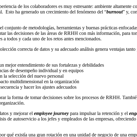
xperiencia de los colaboradores es muy estresante: ambiente altamente 
oral. Esto ha generado un crecimiento del fenómeno del “
burnout
” y, co
 el conjunto de metodologías, herramientas y buenas prácticas enfocadas
entar las decisiones de las áreas de RRHH con más información, para 
es a todos y cada uno de los retos antes mencionados.
olección correcta de datos y su adecuado análisis genera ventajas tanto
un mejor entendimiento de sus fortalezas y debilidades
encias de desempeño individual y en equipos
n la selección del nuevo personal
pacto multidimensional en la organización
nsecuencia y hacer los ajustes adecuados
rar la forma de tomar decisiones sobre los procesos de RRHH. También 
 organización.
datos y mejorar el
employee journey
para impulsar la retención y el
eng
sis de autoservicio a los jefes y empleados de las empresas, ofreciendo
 por qué existía una gran rotación en una unidad de negocio de una emp