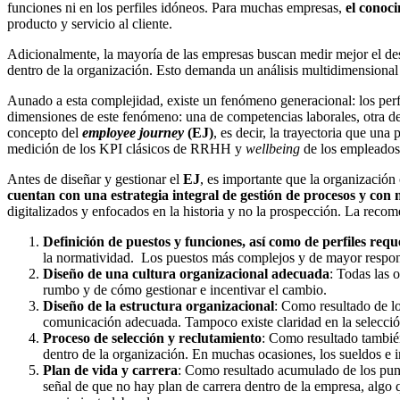
funciones ni en los perfiles idóneos. Para muchas empresas,
el conoc
producto y servicio al cliente.
Adicionalmente, la mayoría de las empresas buscan medir mejor el desem
dentro de la organización. Esto demanda un análisis multidimensional e
Aunado a esta complejidad, existe un fenómeno generacional: los perf
dimensiones de este fenómeno: una de competencias laborales, otra de
concepto del
employee journey
(EJ)
, es decir, la trayectoria que un
medición de los KPI clásicos de RRHH y
wellbeing
de los empleados
Antes de diseñar y gestionar el
EJ
, es importante que la organización
cuentan con una estrategia integral de gestión de procesos y con
digitalizados y enfocados en la historia y no la prospección. La rec
Definición de puestos y funciones, así como de perfiles requ
la normatividad. Los puestos más complejos y de mayor respons
Diseño de una cultura organizacional adecuada
: Todas las 
rumbo y de cómo gestionar e incentivar el cambio.
Diseño de la estructura organizacional
: Como resultado de lo
comunicación adecuada. Tampoco existe claridad en la selecció
Proceso de selección y reclutamiento
: Como resultado también 
dentro de la organización. En muchas ocasiones, los sueldos e 
Plan de vida y carrera
: Como resultado acumulado de los punto
señal de que no hay plan de carrera dentro de la empresa, algo 