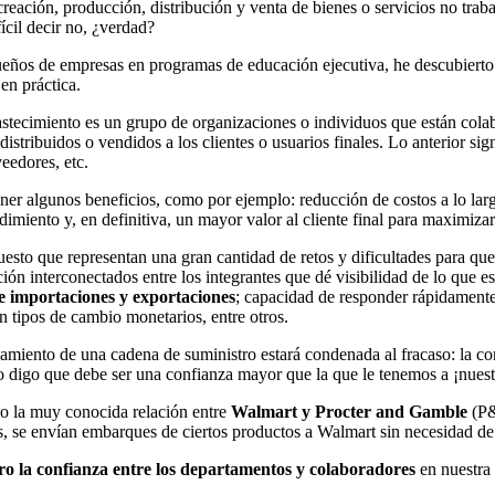
reación, producción, distribución y venta de bienes o servicios no traba
ícil decir no, ¿verdad?
ueños de empresas en programas de educación ejecutiva, he descubierto
en práctica.
astecimiento es un grupo de organizaciones o individuos que están cola
istribuidos o vendidos a los clientes o usuarios finales. Lo anterior si
eedores, etc.
er algunos beneficios, como por ejemplo: reducción de costos a lo largo
imiento y, en definitiva, un mayor valor al cliente final para maximizar 
uesto que representan una gran cantidad de retos y dificultades para que
ión interconectados entre los integrantes que dé visibilidad de lo que e
e importaciones y exportaciones
; capacidad de responder rápidamente
 tipos de cambio monetarios, entre otros.
amiento de una cadena de suministro estará condenada al fracaso: la con
o digo que debe ser una confianza mayor que la que le tenemos a ¡nuest
o la muy conocida relación entre
Walmart y Procter and Gamble
(P&
s, se envían embarques de ciertos productos a Walmart sin necesidad de 
ro la confianza entre los departamentos y colaboradores
en nuestra