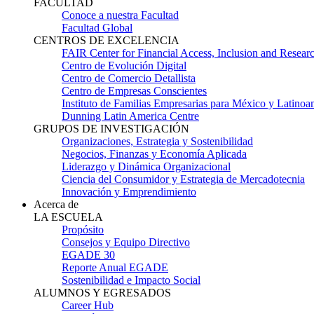
FACULTAD
Conoce a nuestra Facultad
Facultad Global
CENTROS DE EXCELENCIA
FAIR Center for Financial Access, Inclusion and Resear
Centro de Evolución Digital
Centro de Comercio Detallista
Centro de Empresas Conscientes
Instituto de Familias Empresarias para México y Latinoa
Dunning Latin America Centre
GRUPOS DE INVESTIGACIÓN
Organizaciones, Estrategia y Sostenibilidad
Negocios, Finanzas y Economía Aplicada
Liderazgo y Dinámica Organizacional
Ciencia del Consumidor y Estrategia de Mercadotecnia
Innovación y Emprendimiento
Acerca de
LA ESCUELA
Propósito
Consejos y Equipo Directivo
EGADE 30
Reporte Anual EGADE
Sostenibilidad e Impacto Social
ALUMNOS Y EGRESADOS
Career Hub