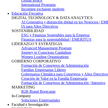
Global Reach
International Programs
Incoming exchange students
Educación Ejecutiva
DIGITAL TECHNOLOGY & DATA ANALYTICS
AI Generativa y disrupción digital en los Negocios | 
IA para Altos Directivos
SOSTENIBILIDAD
ESG y Finanzas Sostenibles para la Empresa
Finanzas para la sustentabilidad | EMERITUS
LIDERAZGO Y ESTRATEGIA
Advanced Management Program
Journey to Conscious Capitalism
Women Leading Organizations
GOBIERNO CORPORATIVO
Formación de Consejeros de Administración
Familias Empresarias Líderes
Gobernanza Climática para Consejeros y Altos Directivo
Creación de Valor en la Familia Empresaria
Formación de Consejeros de Administración | Intensivo
MARKETING
B2B Brand Bootcamp
In-Company
Soluciones Empresariales
Facultad e Investigación