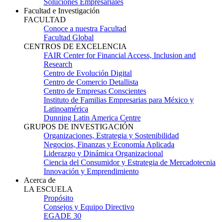
Soluciones Empresariales
Facultad e Investigación
FACULTAD
Conoce a nuestra Facultad
Facultad Global
CENTROS DE EXCELENCIA
FAIR Center for Financial Access, Inclusion and
Research
Centro de Evolución Digital
Centro de Comercio Detallista
Centro de Empresas Conscientes
Instituto de Familias Empresarias para México y
Latinoamérica
Dunning Latin America Centre
GRUPOS DE INVESTIGACIÓN
Organizaciones, Estrategia y Sostenibilidad
Negocios, Finanzas y Economía Aplicada
Liderazgo y Dinámica Organizacional
Ciencia del Consumidor y Estrategia de Mercadotecnia
Innovación y Emprendimiento
Acerca de
LA ESCUELA
Propósito
Consejos y Equipo Directivo
EGADE 30