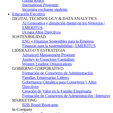
Global Reach
International Programs
Incoming exchange students
Educación Ejecutiva
DIGITAL TECHNOLOGY & DATA ANALYTICS
AI Generativa y disrupción digital en los Negocios |
EMERITUS
IA para Altos Directivos
SOSTENIBILIDAD
ESG y Finanzas Sostenibles para la Empresa
Finanzas para la sustentabilidad | EMERITUS
LIDERAZGO Y ESTRATEGIA
Advanced Management Program
Journey to Conscious Capitalism
Women Leading Organizations
GOBIERNO CORPORATIVO
Formación de Consejeros de Administración
Familias Empresarias Líderes
Gobernanza Climática para Consejeros y Altos
Directivos
Creación de Valor en la Familia Empresaria
Formación de Consejeros de Administración | Intensivo
MARKETING
B2B Brand Bootcamp
In-Company