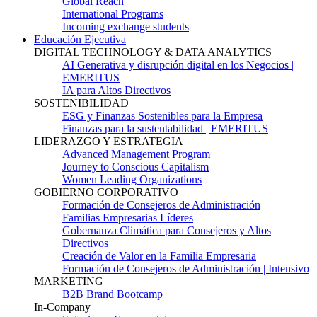
Global Reach
International Programs
Incoming exchange students
Educación Ejecutiva
DIGITAL TECHNOLOGY & DATA ANALYTICS
AI Generativa y disrupción digital en los Negocios |
EMERITUS
IA para Altos Directivos
SOSTENIBILIDAD
ESG y Finanzas Sostenibles para la Empresa
Finanzas para la sustentabilidad | EMERITUS
LIDERAZGO Y ESTRATEGIA
Advanced Management Program
Journey to Conscious Capitalism
Women Leading Organizations
GOBIERNO CORPORATIVO
Formación de Consejeros de Administración
Familias Empresarias Líderes
Gobernanza Climática para Consejeros y Altos
Directivos
Creación de Valor en la Familia Empresaria
Formación de Consejeros de Administración | Intensivo
MARKETING
B2B Brand Bootcamp
In-Company