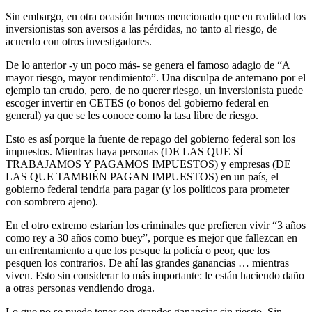
Sin embargo, en otra ocasión hemos mencionado que en realidad los
inversionistas son aversos a las pérdidas, no tanto al riesgo, de
acuerdo con otros investigadores.
De lo anterior -y un poco más- se genera el famoso adagio de “A
mayor riesgo, mayor rendimiento”. Una disculpa de antemano por el
ejemplo tan crudo, pero, de no querer riesgo, un inversionista puede
escoger invertir en CETES (o bonos del gobierno federal en
general) ya que se les conoce como la tasa libre de riesgo.
Esto es así porque la fuente de repago del gobierno federal son los
impuestos. Mientras haya personas (DE LAS QUE SÍ
TRABAJAMOS Y PAGAMOS IMPUESTOS) y empresas (DE
LAS QUE TAMBIÉN PAGAN IMPUESTOS) en un país, el
gobierno federal tendría para pagar (y los políticos para prometer
con sombrero ajeno).
En el otro extremo estarían los criminales que prefieren vivir “3 años
como rey a 30 años como buey”, porque es mejor que fallezcan en
un enfrentamiento a que los pesque la policía o peor, que los
pesquen los contrarios. De ahí las grandes ganancias … mientras
viven. Esto sin considerar lo más importante: le están haciendo daño
a otras personas vendiendo droga.
Lo que no se puede tener son grandes ganancias sin riesgo. Sin