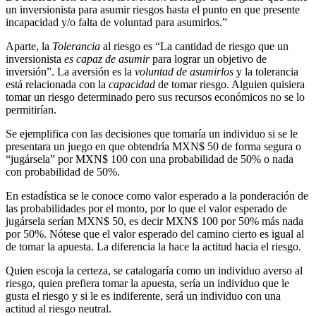
un inversionista para asumir riesgos hasta el punto en que presente
incapacidad y/o falta de voluntad para asumirlos.”
Aparte, la
Tolerancia
al riesgo es “La cantidad de riesgo que un
inversionista
es capaz de asumir
para lograr un objetivo de
inversión”. La aversión es la
voluntad de asumirlos
y la tolerancia
está relacionada con la
capacidad
de tomar riesgo. Alguien quisiera
tomar un riesgo determinado pero sus recursos económicos no se lo
permitirían.
Se ejemplifica con las decisiones que tomaría un individuo si se le
presentara un juego en que obtendría MXN$ 50 de forma segura o
“jugársela” por MXN$ 100 con una probabilidad de 50% o nada
con probabilidad de 50%.
En estadística se le conoce como valor esperado a la ponderación de
las probabilidades por el monto, por lo que el valor esperado de
jugársela serían MXN$ 50, es decir MXN$ 100 por 50% más nada
por 50%. Nótese que el valor esperado del camino cierto es igual al
de tomar la apuesta. La diferencia la hace la actitud hacia el riesgo.
Quien escoja la certeza, se catalogaría como un individuo averso al
riesgo, quien prefiera tomar la apuesta, sería un individuo que le
gusta el riesgo y si le es indiferente, será un individuo con una
actitud al riesgo neutral.