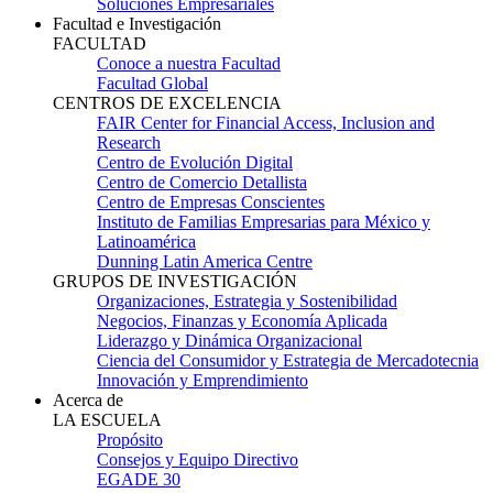
Soluciones Empresariales
Facultad e Investigación
FACULTAD
Conoce a nuestra Facultad
Facultad Global
CENTROS DE EXCELENCIA
FAIR Center for Financial Access, Inclusion and
Research
Centro de Evolución Digital
Centro de Comercio Detallista
Centro de Empresas Conscientes
Instituto de Familias Empresarias para México y
Latinoamérica
Dunning Latin America Centre
GRUPOS DE INVESTIGACIÓN
Organizaciones, Estrategia y Sostenibilidad
Negocios, Finanzas y Economía Aplicada
Liderazgo y Dinámica Organizacional
Ciencia del Consumidor y Estrategia de Mercadotecnia
Innovación y Emprendimiento
Acerca de
LA ESCUELA
Propósito
Consejos y Equipo Directivo
EGADE 30