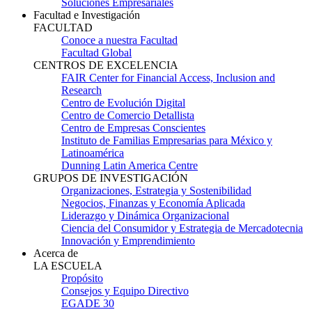
Soluciones Empresariales
Facultad e Investigación
FACULTAD
Conoce a nuestra Facultad
Facultad Global
CENTROS DE EXCELENCIA
FAIR Center for Financial Access, Inclusion and
Research
Centro de Evolución Digital
Centro de Comercio Detallista
Centro de Empresas Conscientes
Instituto de Familias Empresarias para México y
Latinoamérica
Dunning Latin America Centre
GRUPOS DE INVESTIGACIÓN
Organizaciones, Estrategia y Sostenibilidad
Negocios, Finanzas y Economía Aplicada
Liderazgo y Dinámica Organizacional
Ciencia del Consumidor y Estrategia de Mercadotecnia
Innovación y Emprendimiento
Acerca de
LA ESCUELA
Propósito
Consejos y Equipo Directivo
EGADE 30