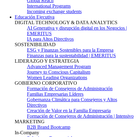
Global Reach
International Programs
Incoming exchange students
Educación Ejecutiva
DIGITAL TECHNOLOGY & DATA ANALYTICS
AI Generativa y disrupción digital en los Negocios |
EMERITUS
IA para Altos Directivos
SOSTENIBILIDAD
ESG y Finanzas Sostenibles para la Empresa
Finanzas para la sustentabilidad | EMERITUS
LIDERAZGO Y ESTRATEGIA
Advanced Management Program
Journey to Conscious Capitalism
Women Leading Organizations
GOBIERNO CORPORATIVO
Formación de Consejeros de Administración
Familias Empresarias Líderes
Gobernanza Climática para Consejeros y Altos
Directivos
Creación de Valor en la Familia Empresaria
Formación de Consejeros de Administración | Intensivo
MARKETING
B2B Brand Bootcamp
In-Company