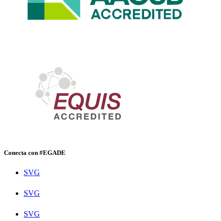
Conecta con #EGADE
SVG
SVG
SVG