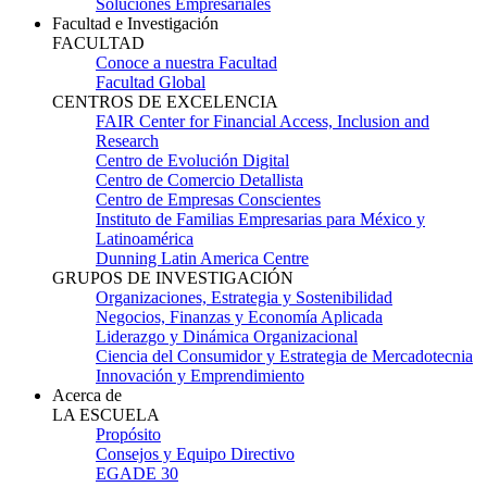
Soluciones Empresariales
Facultad e Investigación
FACULTAD
Conoce a nuestra Facultad
Facultad Global
CENTROS DE EXCELENCIA
FAIR Center for Financial Access, Inclusion and
Research
Centro de Evolución Digital
Centro de Comercio Detallista
Centro de Empresas Conscientes
Instituto de Familias Empresarias para México y
Latinoamérica
Dunning Latin America Centre
GRUPOS DE INVESTIGACIÓN
Organizaciones, Estrategia y Sostenibilidad
Negocios, Finanzas y Economía Aplicada
Liderazgo y Dinámica Organizacional
Ciencia del Consumidor y Estrategia de Mercadotecnia
Innovación y Emprendimiento
Acerca de
LA ESCUELA
Propósito
Consejos y Equipo Directivo
EGADE 30