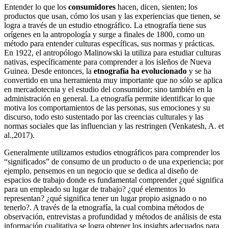
Entender lo que los
consumidores
hacen, dicen, sienten; los
productos que usan, cómo los usan y las experiencias que tienen, se
logra a través de un estudio etnográfico. La etnografía tiene sus
orígenes en la antropología y surge a finales de 1800, como un
método para entender culturas específicas, sus normas y prácticas.
En 1922, el antropólogo Malinowski la utiliza para estudiar culturas
nativas, específicamente para comprender a los isleños de Nueva
Guinea. Desde entonces, la
etnografía ha evolucionado
y se ha
convertido en una herramienta muy importante que no sólo se aplica
en mercadotecnia y el estudio del consumidor; sino también en la
administración en general. La etnografía permite identificar lo que
motiva los comportamientos de las personas, sus emociones y su
discurso, todo esto sustentado por las creencias culturales y las
normas sociales que las influencian y las restringen (Venkatesh, A. et
al.,2017).
Generalmente utilizamos estudios etnográficos para comprender los
“significados” de consumo de un producto o de una experiencia; por
ejemplo, pensemos en un negocio que se dedica al diseño de
espacios de trabajo donde es fundamental comprender ¿qué significa
para un empleado su lugar de trabajo? ¿qué elementos lo
representan? ¿qué significa tener un lugar propio asignado o no
tenerlo?. A través de la etnografía, la cual combina métodos de
observación, entrevistas a profundidad y métodos de análisis de esta
información cualitativa se logra obtener los insights adecuados para