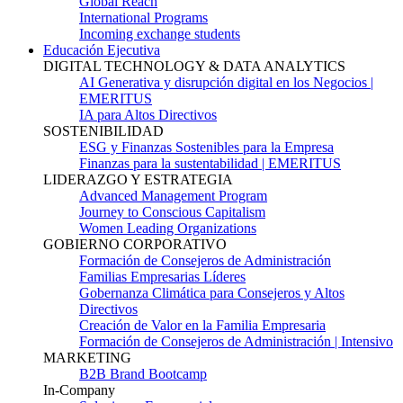
Global Reach
International Programs
Incoming exchange students
Educación Ejecutiva
DIGITAL TECHNOLOGY & DATA ANALYTICS
AI Generativa y disrupción digital en los Negocios |
EMERITUS
IA para Altos Directivos
SOSTENIBILIDAD
ESG y Finanzas Sostenibles para la Empresa
Finanzas para la sustentabilidad | EMERITUS
LIDERAZGO Y ESTRATEGIA
Advanced Management Program
Journey to Conscious Capitalism
Women Leading Organizations
GOBIERNO CORPORATIVO
Formación de Consejeros de Administración
Familias Empresarias Líderes
Gobernanza Climática para Consejeros y Altos
Directivos
Creación de Valor en la Familia Empresaria
Formación de Consejeros de Administración | Intensivo
MARKETING
B2B Brand Bootcamp
In-Company