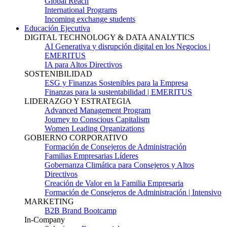
Global Reach
International Programs
Incoming exchange students
Educación Ejecutiva
DIGITAL TECHNOLOGY & DATA ANALYTICS
AI Generativa y disrupción digital en los Negocios |
EMERITUS
IA para Altos Directivos
SOSTENIBILIDAD
ESG y Finanzas Sostenibles para la Empresa
Finanzas para la sustentabilidad | EMERITUS
LIDERAZGO Y ESTRATEGIA
Advanced Management Program
Journey to Conscious Capitalism
Women Leading Organizations
GOBIERNO CORPORATIVO
Formación de Consejeros de Administración
Familias Empresarias Líderes
Gobernanza Climática para Consejeros y Altos
Directivos
Creación de Valor en la Familia Empresaria
Formación de Consejeros de Administración | Intensivo
MARKETING
B2B Brand Bootcamp
In-Company