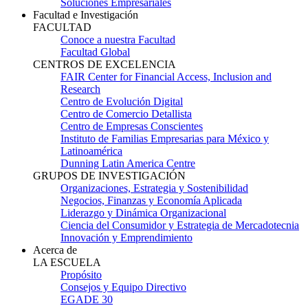
Soluciones Empresariales
Facultad e Investigación
FACULTAD
Conoce a nuestra Facultad
Facultad Global
CENTROS DE EXCELENCIA
FAIR Center for Financial Access, Inclusion and
Research
Centro de Evolución Digital
Centro de Comercio Detallista
Centro de Empresas Conscientes
Instituto de Familias Empresarias para México y
Latinoamérica
Dunning Latin America Centre
GRUPOS DE INVESTIGACIÓN
Organizaciones, Estrategia y Sostenibilidad
Negocios, Finanzas y Economía Aplicada
Liderazgo y Dinámica Organizacional
Ciencia del Consumidor y Estrategia de Mercadotecnia
Innovación y Emprendimiento
Acerca de
LA ESCUELA
Propósito
Consejos y Equipo Directivo
EGADE 30