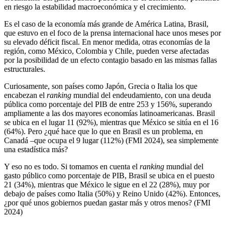
en riesgo la estabilidad macroeconómica y el crecimiento.
Es el caso de la economía más grande de América Latina, Brasil,
que estuvo en el foco de la prensa internacional hace unos meses por
su elevado déficit fiscal. En menor medida, otras economías de la
región, como México, Colombia y Chile, pueden verse afectadas
por la posibilidad de un efecto contagio basado en las mismas fallas
estructurales.
Curiosamente, son países como Japón, Grecia o Italia los que
encabezan el
ranking
mundial del endeudamiento, con una deuda
pública como porcentaje del PIB de entre 253 y 156%, superando
ampliamente a las dos mayores economías latinoamericanas. Brasil
se ubica en el lugar 11 (92%), mientras que México se sitúa en el 16
(64%). Pero ¿qué hace que lo que en Brasil es un problema, en
Canadá –que ocupa el 9 lugar (112%) (FMI 2024), sea simplemente
una estadística más?
Y eso no es todo. Si tomamos en cuenta el
ranking
mundial del
gasto público como porcentaje de PIB, Brasil se ubica en el puesto
21 (34%), mientras que México le sigue en el 22 (28%), muy por
debajo de países como Italia (50%) y Reino Unido (42%). Entonces,
¿por qué unos gobiernos puedan gastar más y otros menos? (FMI
2024)