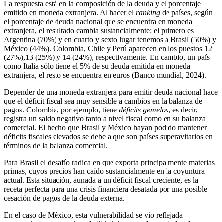
La respuesta está en la composición de la deuda y el porcentaje
emitido en moneda extranjera. Al hacer el
ranking
de países, según
el porcentaje de deuda nacional que se encuentra en moneda
extranjera, el resultado cambia sustancialmente: el primero es
Argentina (70%) y en cuarto y sexto lugar tenemos a Brasil (50%) y
México (44%). Colombia, Chile y Perú aparecen en los puestos 12
(27%),13 (25%) y 14 (24%), respectivamente. En cambio, un país
como Italia sólo tiene el 5% de su deuda emitida en moneda
extranjera, el resto se encuentra en euros (Banco mundial, 2024).
Depender de una moneda extranjera para emitir deuda nacional hace
que el déficit fiscal sea muy sensible a cambios en la balanza de
pagos. Colombia, por ejemplo, tiene
déficits gemelos
, es decir,
registra un saldo negativo tanto a nivel fiscal como en su balanza
comercial. El hecho que Brasil y México hayan podido mantener
déficits fiscales elevados se debe a que son países superavitarios en
términos de la balanza comercial.
Para Brasil el desafío radica en que exporta principalmente materias
primas, cuyos precios han caído sustancialmente en la coyuntura
actual. Esta situación, aunada a un déficit fiscal creciente, es la
receta perfecta para una crisis financiera desatada por una posible
cesación de pagos de la deuda externa.
En el caso de México, esta vulnerabilidad se vio reflejada