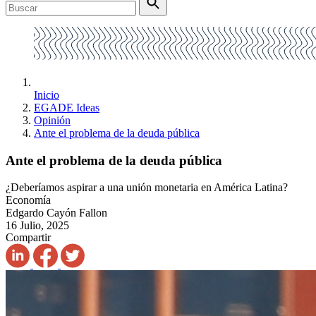
Inicio
EGADE Ideas
Opinión
Ante el problema de la deuda pública
Ante el problema de la deuda pública
¿Deberíamos aspirar a una unión monetaria en América Latina?
Economía
Edgardo Cayón Fallon
16 Julio, 2025
Compartir