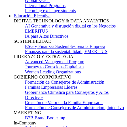
Global Reach
International Programs
Incoming exchange students
Educación Ejecutiva
DIGITAL TECHNOLOGY & DATA ANALYTICS
AI Generativa y disrupción digital en los Negocios |
EMERITUS
IA para Altos Directivos
SOSTENIBILIDAD
ESG y Finanzas Sostenibles para la Empresa
Finanzas para la sustentabilidad | EMERITUS
LIDERAZGO Y ESTRATEGIA
Advanced Management Program
Journey to Conscious Capitalism
Women Leading Organizations
GOBIERNO CORPORATIVO
Formación de Consejeros de Administración
Familias Empresarias Líderes
Gobernanza Climática para Consejeros y Altos
Directivos
Creación de Valor en la Familia Empresaria
Formación de Consejeros de Administración | Intensivo
MARKETING
B2B Brand Bootcamp
In-Company