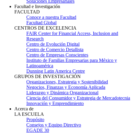
Soluciones Empresariales
Facultad e Investigación
FACULTAD
Conoce a nuestra Facultad
Facultad Global
CENTROS DE EXCELENCIA
FAIR Center for Financial Access, Inclusion and
Research
Centro de Evolución Digital
Centro de Comercio Detallista
Centro de Empresas Conscientes
Instituto de Familias Empresarias para México y
Latinoamérica
Dunning Latin America Centre
GRUPOS DE INVESTIGACIÓN
Organizaciones, Estrategia y Sostenibilidad
Negocios, Finanzas y Economía Aplicada
Liderazgo y Dinámica Organizacional
Ciencia del Consumidor y Estrategia de Mercadotecnia
Innovación y Emprendimiento
Acerca de
LA ESCUELA
Propósito
Consejos y Equipo Directivo
EGADE 30