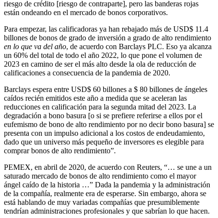
riesgo de crédito [riesgo de contraparte], pero las banderas rojas
están ondeando en el mercado de bonos corporativos.
Para empezar, las calificadoras ya han rebajado más de USD$ 11.4
billones de bonos de grado de inversión a grado de alto rendimiento
en lo que va del año
, de acuerdo con Barclays PLC. Eso ya alcanza
un 60% del total de todo el año 2022, lo que pone el volumen de
2023 en camino de ser el más alto desde la ola de reducción de
calificaciones a consecuencia de la pandemia de 2020.
Barclays espera entre USD$ 60 billones a $ 80 billones de ángeles
caídos recién emitidos este año a medida que se aceleran las
reducciones en calificación para la segunda mitad del 2023. La
degradación a bono basura [o si se prefiere referirse a ellos por el
eufemismo de bono de alto rendimiento por no decir bono basura] se
presenta con un impulso adicional a los costos de endeudamiento,
dado que un universo más pequeño de inversores es elegible para
comprar bonos de alto rendimiento”.
PEMEX, en abril de 2020, de acuerdo con Reuters, “… se une a un
saturado mercado de bonos de alto rendimiento como el mayor
ángel caído de la historia …” Dada la pandemia y la administración
de la compañía, realmente era de esperarse. Sin embargo, ahora se
está hablando de muy variadas compañías que presumiblemente
tendrían administraciones profesionales y que sabrían lo que hacen.