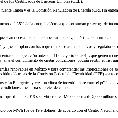
l de los Certificados de Energías Limpias (CEL).
fuente limpia y es la Comisión Reguladora de Energía (CRE) la entidad
o menos, el 35% de la energía eléctrica que consuman provenga de fuente
e sean necesarios para compensar la energía eléctrica consumida que no
4, y que cumplan con los requerimientos administrativos y regulatorios
 entrado en operación antes del 11 de agosto de 2014, que generen ener
 ante el cumplimiento de ciertas condiciones, podrán recibir el instrum
energías renovables en México y para comprender las implicaciones de a
tas hidroeléctricas de la Comisión Federal de Electricidad (CFE) sea r
nsición Energética y crea un clima de incertidumbre entre el público inv
 y condiciones que ahora se pretende cambiar.
nar que durante 2019 se invirtieron en México cerca de 2,000 millones 
 precio por MWh fue de 19.9 dólares, de acuerdo con el Centro Nacional