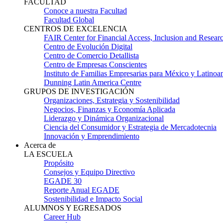
FACULTAD
Conoce a nuestra Facultad
Facultad Global
CENTROS DE EXCELENCIA
FAIR Center for Financial Access, Inclusion and Resear
Centro de Evolución Digital
Centro de Comercio Detallista
Centro de Empresas Conscientes
Instituto de Familias Empresarias para México y Latinoa
Dunning Latin America Centre
GRUPOS DE INVESTIGACIÓN
Organizaciones, Estrategia y Sostenibilidad
Negocios, Finanzas y Economía Aplicada
Liderazgo y Dinámica Organizacional
Ciencia del Consumidor y Estrategia de Mercadotecnia
Innovación y Emprendimiento
Acerca de
LA ESCUELA
Propósito
Consejos y Equipo Directivo
EGADE 30
Reporte Anual EGADE
Sostenibilidad e Impacto Social
ALUMNOS Y EGRESADOS
Career Hub