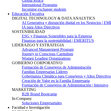
Global Reach
International Programs
Incoming exchange students
Educación Ejecutiva
DIGITAL TECHNOLOGY & DATA ANALYTICS
AI Generativa y disrupción digital en los Negocios | 
IA para Altos Directivos
SOSTENIBILIDAD
ESG y Finanzas Sostenibles para la Empresa
Finanzas para la sustentabilidad | EMERITUS
LIDERAZGO Y ESTRATEGIA
Advanced Management Program
Journey to Conscious Capitalism
Women Leading Organizations
GOBIERNO CORPORATIVO
Formación de Consejeros de Administración
Familias Empresarias Líderes
Gobernanza Climática para Consejeros y Altos Directivo
Creación de Valor en la Familia Empresaria
Formación de Consejeros de Administración | Intensivo
MARKETING
B2B Brand Bootcamp
In-Company
Soluciones Empresariales
Facultad e Investigación