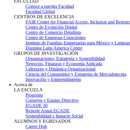
FACULTAD
Conoce a nuestra Facultad
Facultad Global
CENTROS DE EXCELENCIA
FAIR Center for Financial Access, Inclusion and Resear
Centro de Evolución Digital
Centro de Comercio Detallista
Centro de Empresas Conscientes
Instituto de Familias Empresarias para México y Latinoa
Dunning Latin America Centre
GRUPOS DE INVESTIGACIÓN
Organizaciones, Estrategia y Sostenibilidad
Negocios, Finanzas y Economía Aplicada
Liderazgo y Dinámica Organizacional
Ciencia del Consumidor y Estrategia de Mercadotecnia
Innovación y Emprendimiento
Acerca de
LA ESCUELA
Propósito
Consejos y Equipo Directivo
EGADE 30
Reporte Anual EGADE
Sostenibilidad e Impacto Social
ALUMNOS Y EGRESADOS
Career Hub