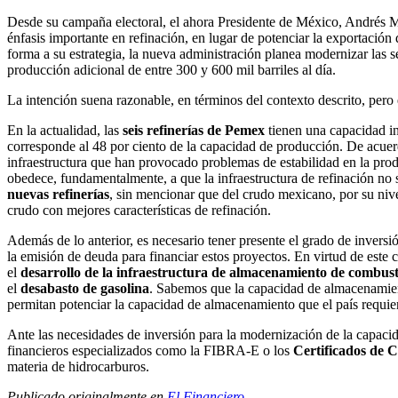
Desde su campaña electoral, el ahora Presidente de México, Andrés Man
énfasis importante en refinación, en lugar de potenciar la exportación
forma a su estrategia, la nueva administración planea modernizar las se
producción adicional de entre 300 y 600 mil barriles al día.
La intención suena razonable, en términos del contexto descrito, pero e
En la actualidad, las
seis refinerías de Pemex
tienen una capacidad ins
corresponde al 48 por ciento de la capacidad de producción. De acue
infraestructura que han provocado problemas de estabilidad en la pro
obedece, fundamentalmente, a que la infraestructura de refinación no 
nuevas refinerías
, sin mencionar que del crudo mexicano, por su nive
crudo con mejores características de refinación.
Además de lo anterior, es necesario tener presente el grado de inversi
la emisión de deuda para financiar estos proyectos. En virtud de este c
el
desarrollo de la infraestructura de almacenamiento de combust
el
desabasto de gasolina
. Sabemos que la capacidad de almacenamient
permitan potenciar la capacidad de almacenamiento que el país requie
Ante las necesidades de inversión para la modernización de la capac
financieros especializados como la FIBRA-E o los
Certificados de C
materia de hidrocarburos.
Publicado originalmente en
El Financiero
.