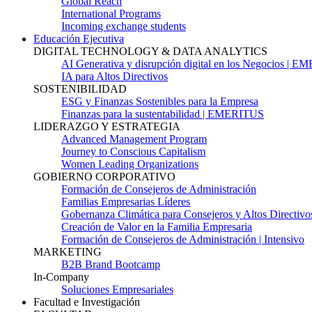
Global Reach
International Programs
Incoming exchange students
Educación Ejecutiva
DIGITAL TECHNOLOGY & DATA ANALYTICS
AI Generativa y disrupción digital en los Negocios | 
IA para Altos Directivos
SOSTENIBILIDAD
ESG y Finanzas Sostenibles para la Empresa
Finanzas para la sustentabilidad | EMERITUS
LIDERAZGO Y ESTRATEGIA
Advanced Management Program
Journey to Conscious Capitalism
Women Leading Organizations
GOBIERNO CORPORATIVO
Formación de Consejeros de Administración
Familias Empresarias Líderes
Gobernanza Climática para Consejeros y Altos Directivo
Creación de Valor en la Familia Empresaria
Formación de Consejeros de Administración | Intensivo
MARKETING
B2B Brand Bootcamp
In-Company
Soluciones Empresariales
Facultad e Investigación