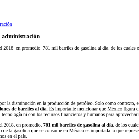
tración
a administración
018, en promedio, 781 mil barriles de gasolina al día, de los cuales e
por la disminución en la producción de petróleo. Solo como contexto, 
lones de barriles al día
. Es importante mencionar que México figura en
 tecnología ni con los recursos financieros y humanos para aprovecharl
el 2018, en promedio,
781 mil barriles de gasolina al día
, de los cual
nto de la gasolina que se consume en México es importada lo que repres
os en el país.