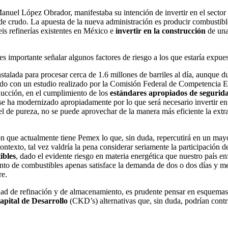
uel López Obrador, manifestaba su intención de invertir en el sector d
 de crudo. La apuesta de la nueva administración es producir combustibl
is refinerías existentes en México e
invertir en la construcción
de una
s importante señalar algunos factores de riesgo a los que estaría expuest
talada para procesar cerca de 1.6 millones de barriles al día, aunque d
rdo con un estudio realizado por la Comisión Federal de Competencia Ec
ducción, en el cumplimiento de los
estándares apropiados de segurida
se ha modernizado apropiadamente por lo que será necesario invertir en
l de pureza, no se puede aprovechar de la manera más eficiente la extra
ón que actualmente tiene Pemex lo que, sin duda, repercutirá en un mayor
ontexto, tal vez valdría la pena considerar seriamente la participación de
ibles
, dado el evidente riesgo en materia energética que nuestro país en
o de combustibles apenas satisface la demanda de dos o dos días y med
re.
idad de refinación y de almacenamiento, es prudente pensar en esquema
apital de Desarrollo
(CKD’s) alternativas que, sin duda, podrían contri