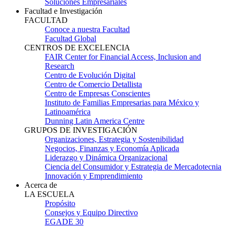
Soluciones Empresariales
Facultad e Investigación
FACULTAD
Conoce a nuestra Facultad
Facultad Global
CENTROS DE EXCELENCIA
FAIR Center for Financial Access, Inclusion and
Research
Centro de Evolución Digital
Centro de Comercio Detallista
Centro de Empresas Conscientes
Instituto de Familias Empresarias para México y
Latinoamérica
Dunning Latin America Centre
GRUPOS DE INVESTIGACIÓN
Organizaciones, Estrategia y Sostenibilidad
Negocios, Finanzas y Economía Aplicada
Liderazgo y Dinámica Organizacional
Ciencia del Consumidor y Estrategia de Mercadotecnia
Innovación y Emprendimiento
Acerca de
LA ESCUELA
Propósito
Consejos y Equipo Directivo
EGADE 30