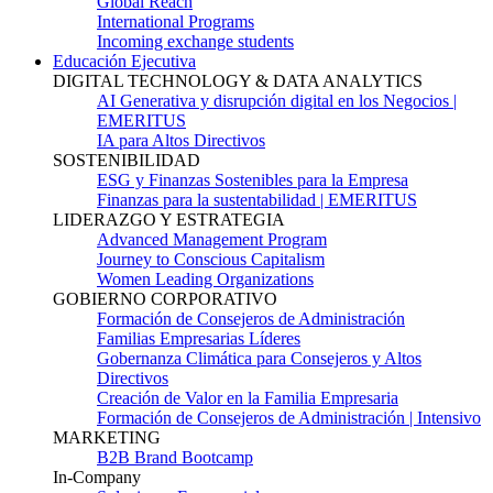
Global Reach
International Programs
Incoming exchange students
Educación Ejecutiva
DIGITAL TECHNOLOGY & DATA ANALYTICS
AI Generativa y disrupción digital en los Negocios |
EMERITUS
IA para Altos Directivos
SOSTENIBILIDAD
ESG y Finanzas Sostenibles para la Empresa
Finanzas para la sustentabilidad | EMERITUS
LIDERAZGO Y ESTRATEGIA
Advanced Management Program
Journey to Conscious Capitalism
Women Leading Organizations
GOBIERNO CORPORATIVO
Formación de Consejeros de Administración
Familias Empresarias Líderes
Gobernanza Climática para Consejeros y Altos
Directivos
Creación de Valor en la Familia Empresaria
Formación de Consejeros de Administración | Intensivo
MARKETING
B2B Brand Bootcamp
In-Company