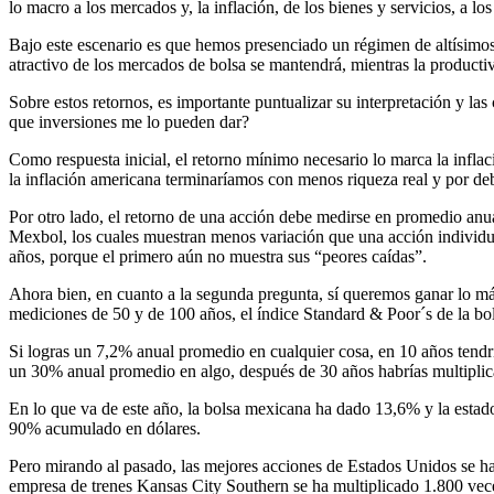
lo macro a los mercados y, la inflación, de los bienes y servicios, a los
Bajo este escenario es que hemos presenciado un régimen de altísimos r
atractivo de los mercados de bolsa se mantendrá, mientras la producti
Sobre estos retornos, es importante puntualizar su interpretación y la
que inversiones me lo pueden dar?
Como respuesta inicial, el retorno mínimo necesario lo marca la infla
la inflación americana terminaríamos con menos riqueza real y por de
Por otro lado, el retorno de una acción debe medirse en promedio anu
Mexbol, los cuales muestran menos variación que una acción individu
años, porque el primero aún no muestra sus “peores caídas”.
Ahora bien, en cuanto a la segunda pregunta, sí queremos ganar lo má
mediciones de 50 y de 100 años, el índice Standard & Poor´s de la bo
Si logras un 7,2% anual promedio en cualquier cosa, en 10 años tendr
un 30% anual promedio en algo, después de 30 años habrías multiplic
En lo que va de este año, la bolsa mexicana ha dado 13,6% y la estad
90% acumulado en dólares.
Pero mirando al pasado, las mejores acciones de Estados Unidos se h
empresa de trenes Kansas City Southern se ha multiplicado 1.800 vec