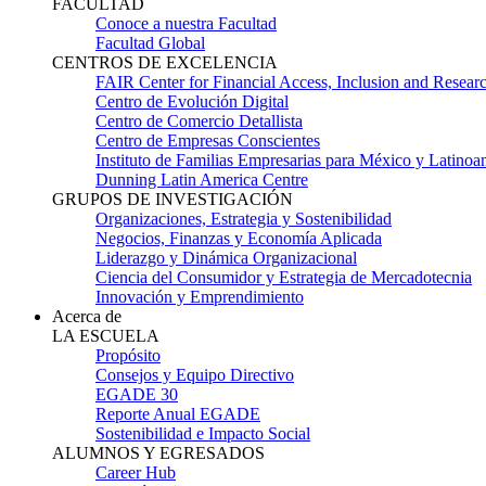
FACULTAD
Conoce a nuestra Facultad
Facultad Global
CENTROS DE EXCELENCIA
FAIR Center for Financial Access, Inclusion and Resear
Centro de Evolución Digital
Centro de Comercio Detallista
Centro de Empresas Conscientes
Instituto de Familias Empresarias para México y Latinoa
Dunning Latin America Centre
GRUPOS DE INVESTIGACIÓN
Organizaciones, Estrategia y Sostenibilidad
Negocios, Finanzas y Economía Aplicada
Liderazgo y Dinámica Organizacional
Ciencia del Consumidor y Estrategia de Mercadotecnia
Innovación y Emprendimiento
Acerca de
LA ESCUELA
Propósito
Consejos y Equipo Directivo
EGADE 30
Reporte Anual EGADE
Sostenibilidad e Impacto Social
ALUMNOS Y EGRESADOS
Career Hub