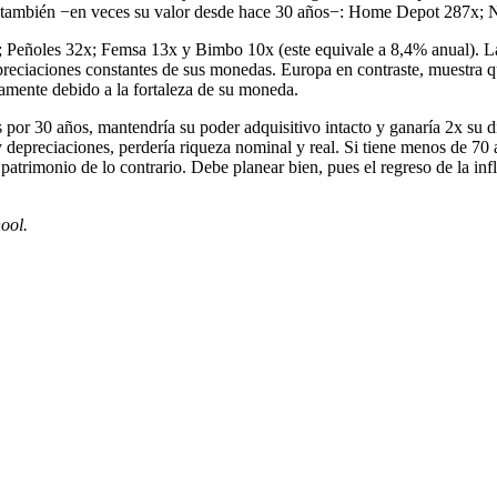
ambién −en veces su valor desde hace 30 años−: Home Depot 287x; Nik
 Peñoles 32x; Femsa 13x y Bimbo 10x (este equivale a 8,4% anual). Las
preciaciones constantes de sus monedas. Europa en contraste, muestra 
amente debido a la fortaleza de su moneda.
s por 30 años, mantendría su poder adquisitivo intacto y ganaría 2x su 
preciaciones, perdería riqueza nominal y real. Si tiene menos de 70 año
atrimonio de lo contrario. Debe planear bien, pues el regreso de la infl
ool.