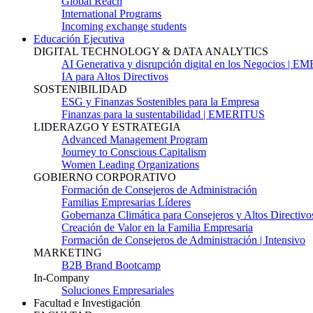
Global Reach
International Programs
Incoming exchange students
Educación Ejecutiva
DIGITAL TECHNOLOGY & DATA ANALYTICS
AI Generativa y disrupción digital en los Negocios | 
IA para Altos Directivos
SOSTENIBILIDAD
ESG y Finanzas Sostenibles para la Empresa
Finanzas para la sustentabilidad | EMERITUS
LIDERAZGO Y ESTRATEGIA
Advanced Management Program
Journey to Conscious Capitalism
Women Leading Organizations
GOBIERNO CORPORATIVO
Formación de Consejeros de Administración
Familias Empresarias Líderes
Gobernanza Climática para Consejeros y Altos Directivo
Creación de Valor en la Familia Empresaria
Formación de Consejeros de Administración | Intensivo
MARKETING
B2B Brand Bootcamp
In-Company
Soluciones Empresariales
Facultad e Investigación