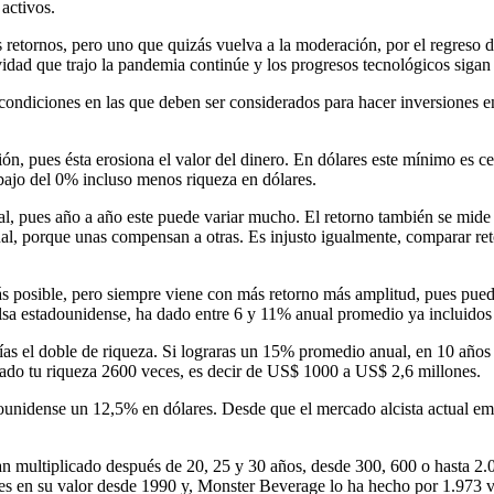
 activos.
etornos, pero uno que quizás vuelva a la moderación, por el regreso de 
vidad que trajo la pandemia continúe y los progresos tecnológicos sigan
s condiciones en las que deben ser considerados para hacer inversiones 
ción, pues ésta erosiona el valor del dinero. En dólares este mínimo es
bajo del 0% incluso menos riqueza en dólares.
al, pues año a año este puede variar mucho. El retorno también se mide 
al, porque unas compensan a otras. Es injusto igualmente, comparar re
s posible, pero siempre viene con más retorno más amplitud, pues puede
lsa estadounidense, ha dado entre 6 y 11% anual promedio ya incluidos
ías el doble de riqueza. Si lograras un 15% promedio anual, en 10 años 
ado tu riqueza 2600 veces, es decir de US$ 1000 a US$ 2,6 millones.
ounidense un 12,5% en dólares. Desde que el mercado alcista actual emp
an multiplicado después de 20, 25 y 30 años, desde 300, 600 o hasta 2
es en su valor desde 1990 y, Monster Beverage lo ha hecho por 1.973 