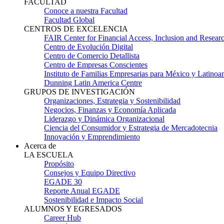
FACULTAD
Conoce a nuestra Facultad
Facultad Global
CENTROS DE EXCELENCIA
FAIR Center for Financial Access, Inclusion and Resear
Centro de Evolución Digital
Centro de Comercio Detallista
Centro de Empresas Conscientes
Instituto de Familias Empresarias para México y Latinoa
Dunning Latin America Centre
GRUPOS DE INVESTIGACIÓN
Organizaciones, Estrategia y Sostenibilidad
Negocios, Finanzas y Economía Aplicada
Liderazgo y Dinámica Organizacional
Ciencia del Consumidor y Estrategia de Mercadotecnia
Innovación y Emprendimiento
Acerca de
LA ESCUELA
Propósito
Consejos y Equipo Directivo
EGADE 30
Reporte Anual EGADE
Sostenibilidad e Impacto Social
ALUMNOS Y EGRESADOS
Career Hub