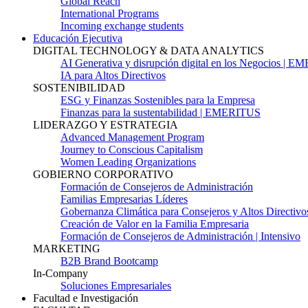
Global Reach
International Programs
Incoming exchange students
Educación Ejecutiva
DIGITAL TECHNOLOGY & DATA ANALYTICS
AI Generativa y disrupción digital en los Negocios | 
IA para Altos Directivos
SOSTENIBILIDAD
ESG y Finanzas Sostenibles para la Empresa
Finanzas para la sustentabilidad | EMERITUS
LIDERAZGO Y ESTRATEGIA
Advanced Management Program
Journey to Conscious Capitalism
Women Leading Organizations
GOBIERNO CORPORATIVO
Formación de Consejeros de Administración
Familias Empresarias Líderes
Gobernanza Climática para Consejeros y Altos Directivo
Creación de Valor en la Familia Empresaria
Formación de Consejeros de Administración | Intensivo
MARKETING
B2B Brand Bootcamp
In-Company
Soluciones Empresariales
Facultad e Investigación