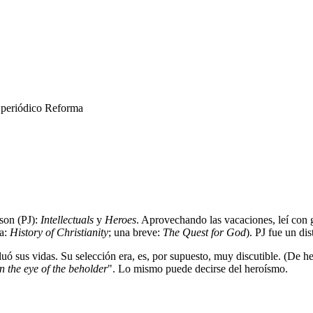
l periódico Reforma
son (PJ):
Intellectuals
y
Heroes
. Aprovechando las vacaciones, leí con g
sa:
History of Christianity
; una breve:
The Quest for God
). PJ fue un dis
luó sus vidas. Su selección era, es, por supuesto, muy discutible. (De 
in the eye of the beholder
". Lo mismo puede decirse del heroísmo.