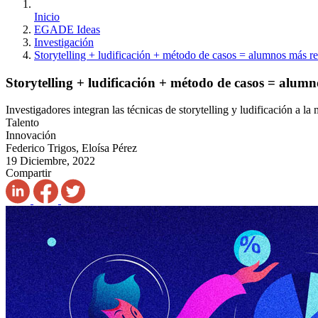
Inicio
EGADE Ideas
Investigación
Storytelling + ludificación + método de casos = alumnos más r
Storytelling + ludificación + método de casos = alumn
Investigadores integran las técnicas de storytelling y ludificación a 
Talento
Innovación
Federico Trigos, Eloísa Pérez
19 Diciembre, 2022
Compartir