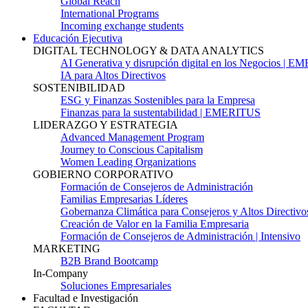
Global Reach
International Programs
Incoming exchange students
Educación Ejecutiva
DIGITAL TECHNOLOGY & DATA ANALYTICS
AI Generativa y disrupción digital en los Negocios | 
IA para Altos Directivos
SOSTENIBILIDAD
ESG y Finanzas Sostenibles para la Empresa
Finanzas para la sustentabilidad | EMERITUS
LIDERAZGO Y ESTRATEGIA
Advanced Management Program
Journey to Conscious Capitalism
Women Leading Organizations
GOBIERNO CORPORATIVO
Formación de Consejeros de Administración
Familias Empresarias Líderes
Gobernanza Climática para Consejeros y Altos Directivo
Creación de Valor en la Familia Empresaria
Formación de Consejeros de Administración | Intensivo
MARKETING
B2B Brand Bootcamp
In-Company
Soluciones Empresariales
Facultad e Investigación