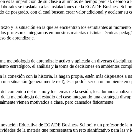
n es la impartición de su clase a alumnos de tiempo parcial, debido a l
aborales se trasladan a las instalaciones de la EGADE Business School p
o de posgrado, con el cual buscan crear valor adicional y acelerar su ca
texto y la situación en la que se encuentran los estudiantes al momento
os profesores integramos en nuestras materias distintas técnicas pedagó
eso de aprendizaje.
, una metodología de aprendizaje activo y aplicada en diversas disciplin
to estratégico, el análisis y la toma de decisiones en ambientes compl
an la conexión con la historia, la hagan propia, estén más dispuestos a 
an una situación (generalmente real), ésta podría ser en un ambiente en qu
del contenido del mismo y los temas de la sesión, los alumnos analizan 
 de la metodología del estudio del caso integrando una estrategia disru
sualmente vienen motivados a clase, pero cansados físicamente.
 de Innovación Educativa de EGADE Business School y un profesor de la
idades de la materia que representara un reto significativo para las y l