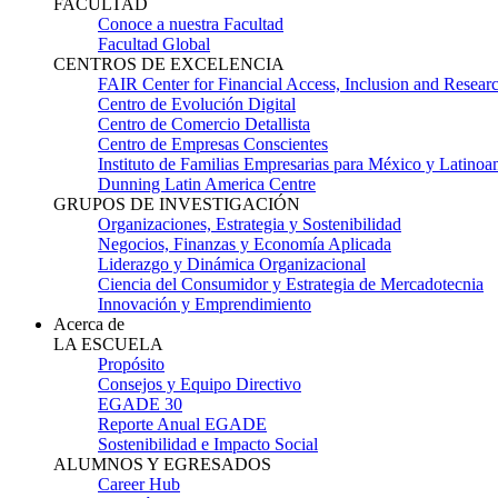
FACULTAD
Conoce a nuestra Facultad
Facultad Global
CENTROS DE EXCELENCIA
FAIR Center for Financial Access, Inclusion and Resear
Centro de Evolución Digital
Centro de Comercio Detallista
Centro de Empresas Conscientes
Instituto de Familias Empresarias para México y Latinoa
Dunning Latin America Centre
GRUPOS DE INVESTIGACIÓN
Organizaciones, Estrategia y Sostenibilidad
Negocios, Finanzas y Economía Aplicada
Liderazgo y Dinámica Organizacional
Ciencia del Consumidor y Estrategia de Mercadotecnia
Innovación y Emprendimiento
Acerca de
LA ESCUELA
Propósito
Consejos y Equipo Directivo
EGADE 30
Reporte Anual EGADE
Sostenibilidad e Impacto Social
ALUMNOS Y EGRESADOS
Career Hub