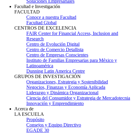
Soluciones Empresariales
Facultad e Investigación
FACULTAD
Conoce a nuestra Facultad
Facultad Global
CENTROS DE EXCELENCIA
FAIR Center for Financial Access, Inclusion and
Research
Centro de Evolución Digital
Centro de Comercio Detallista
Centro de Empresas Conscientes
Instituto de Familias Empresarias para México y
Latinoamérica
Dunning Latin America Centre
GRUPOS DE INVESTIGACIÓN
Organizaciones, Estrategia y Sostenibilidad
Negocios, Finanzas y Economía Aplicada
Liderazgo y Dinámica Organizacional
Ciencia del Consumidor y Estrategia de Mercadotecnia
Innovación y Emprendimiento
Acerca de
LA ESCUELA
Propósito
Consejos y Equipo Directivo
EGADE 30