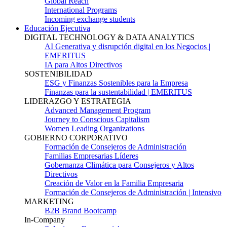
Global Reach
International Programs
Incoming exchange students
Educación Ejecutiva
DIGITAL TECHNOLOGY & DATA ANALYTICS
AI Generativa y disrupción digital en los Negocios |
EMERITUS
IA para Altos Directivos
SOSTENIBILIDAD
ESG y Finanzas Sostenibles para la Empresa
Finanzas para la sustentabilidad | EMERITUS
LIDERAZGO Y ESTRATEGIA
Advanced Management Program
Journey to Conscious Capitalism
Women Leading Organizations
GOBIERNO CORPORATIVO
Formación de Consejeros de Administración
Familias Empresarias Líderes
Gobernanza Climática para Consejeros y Altos
Directivos
Creación de Valor en la Familia Empresaria
Formación de Consejeros de Administración | Intensivo
MARKETING
B2B Brand Bootcamp
In-Company