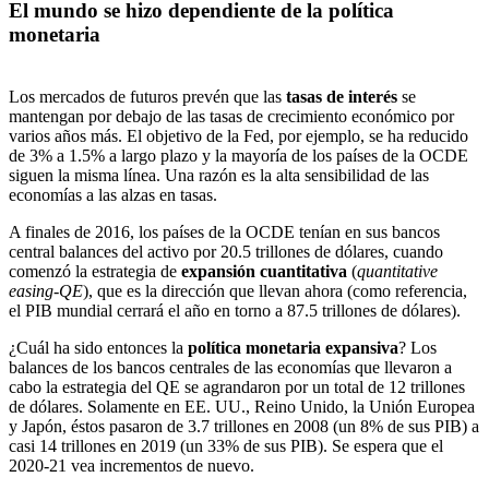
El mundo se hizo dependiente de la política
monetaria
Los mercados de futuros prevén que las
tasas de interés
se
mantengan por debajo de
las tasas de crecimiento económico por
varios años más. El objetivo de la Fed, por ejemplo, se ha reducido
de 3% a 1.5% a largo plazo y la mayoría de los países de la OCDE
siguen la misma línea. Una razón es la alta
sensibilidad de las
economías a las alzas en tasas.
A finales de 2016, los países de la OCDE tenían en sus bancos
central balances del activo por 20.5 trillones de dólares, cuando
comenzó la estrategia de
expansión cuantitativa
(
quantitative
easing-QE
), que es la dirección que llevan ahora (como referencia,
el PIB mundial cerrará el año en torno a 87.5 trillones de dólares).
¿Cuál ha sido entonces la
política monetaria expansiva
? Los
balances de los bancos centrales de las economías que llevaron a
cabo la estrategia del QE se agrandaron por un total de 12 trillones
de dólares. Solamente en EE. UU., Reino Unido, la Unión Europea
y Japón, éstos pasaron de 3.7 trillones en 2008 (un 8% de sus PIB) a
casi 14 trillones en 2019 (un 33% de sus PIB). Se espera que el
2020-21 vea incrementos de nuevo.