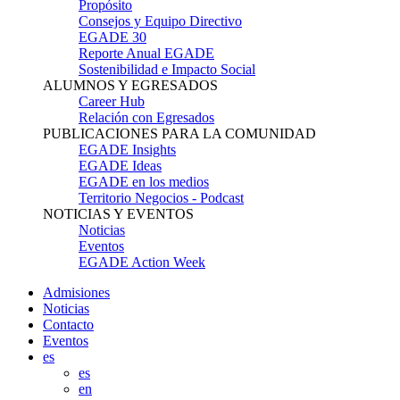
Propósito
Consejos y Equipo Directivo
EGADE 30
Reporte Anual EGADE
Sostenibilidad e Impacto Social
ALUMNOS Y EGRESADOS
Career Hub
Relación con Egresados
PUBLICACIONES PARA LA COMUNIDAD
EGADE Insights
EGADE Ideas
EGADE en los medios
Territorio Negocios - Podcast
NOTICIAS Y EVENTOS
Noticias
Eventos
EGADE Action Week
Admisiones
Noticias
Contacto
Eventos
es
es
en