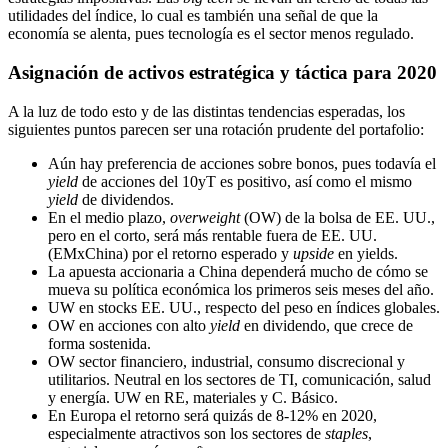
utilidades del
índice, lo cual es también una señal de que la
economía se alenta, pues tecnología es el
sector menos regulado.
Asignación de activos estratégica y táctica para 2020
A la luz de todo esto y de las distintas tendencias esperadas, los
siguientes puntos parecen ser una rotación prudente del portafolio:
Aún hay preferencia de acciones sobre bonos, pues todavía el
yield
de acciones del 10yT es positivo, así como el mismo
yield
de dividendos.
En el medio plazo,
overweight
(OW) de la bolsa de EE. UU.,
pero en el corto, será más rentable fuera de EE. UU.
(EMxChina) por el retorno esperado y
upside
en yields.
La apuesta accionaria a China dependerá mucho de cómo se
mueva su política
económica los primeros seis meses del año.
UW en stocks EE. UU., respecto del peso en índices globales.
OW en acciones con alto
yield
en dividendo, que crece de
forma sostenida.
OW sector financiero, industrial, consumo discrecional y
utilitarios. Neutral en los
sectores de TI, comunicación, salud
y energía. UW en RE, materiales y C. Básico.
En Europa el retorno será quizás de 8-12% en 2020,
especialmente atractivos son
los sectores de
staples
,