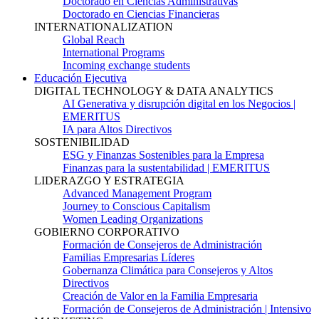
Doctorado en Ciencias Administrativas
Doctorado en Ciencias Financieras
INTERNATIONALIZATION
Global Reach
International Programs
Incoming exchange students
Educación Ejecutiva
DIGITAL TECHNOLOGY & DATA ANALYTICS
AI Generativa y disrupción digital en los Negocios |
EMERITUS
IA para Altos Directivos
SOSTENIBILIDAD
ESG y Finanzas Sostenibles para la Empresa
Finanzas para la sustentabilidad | EMERITUS
LIDERAZGO Y ESTRATEGIA
Advanced Management Program
Journey to Conscious Capitalism
Women Leading Organizations
GOBIERNO CORPORATIVO
Formación de Consejeros de Administración
Familias Empresarias Líderes
Gobernanza Climática para Consejeros y Altos
Directivos
Creación de Valor en la Familia Empresaria
Formación de Consejeros de Administración | Intensivo