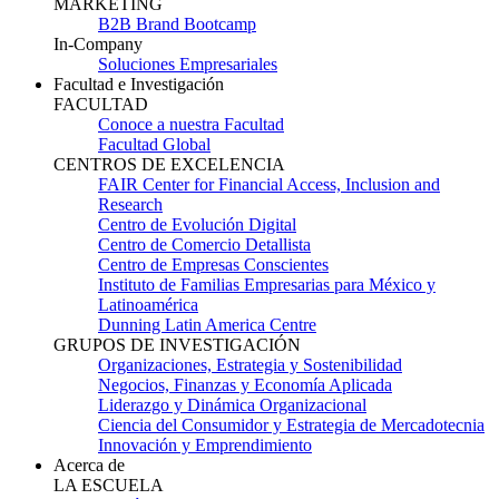
MARKETING
B2B Brand Bootcamp
In-Company
Soluciones Empresariales
Facultad e Investigación
FACULTAD
Conoce a nuestra Facultad
Facultad Global
CENTROS DE EXCELENCIA
FAIR Center for Financial Access, Inclusion and
Research
Centro de Evolución Digital
Centro de Comercio Detallista
Centro de Empresas Conscientes
Instituto de Familias Empresarias para México y
Latinoamérica
Dunning Latin America Centre
GRUPOS DE INVESTIGACIÓN
Organizaciones, Estrategia y Sostenibilidad
Negocios, Finanzas y Economía Aplicada
Liderazgo y Dinámica Organizacional
Ciencia del Consumidor y Estrategia de Mercadotecnia
Innovación y Emprendimiento
Acerca de
LA ESCUELA