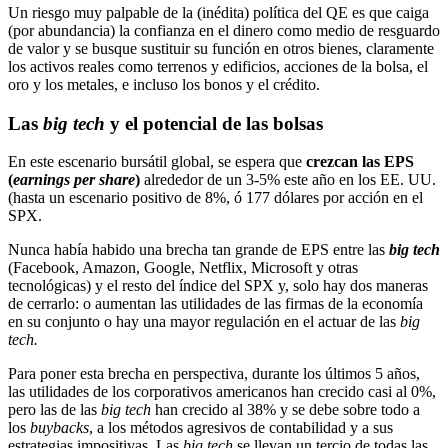
Un riesgo muy palpable de la (inédita) política del QE es que caiga
(por abundancia) la confianza en el dinero como medio de resguardo
de valor y se busque sustituir su función
en otros bienes, claramente
los activos reales como terrenos y edificios, acciones de la bolsa, el
oro y los metales, e incluso los bonos y el crédito.
Las
big tech
y el potencial de las bolsas
En este escenario bursátil global, se espera que
crezcan las
EPS
(
earnings per share
)
alrededor de un 3-5% este año en los EE. UU.
(hasta un escenario positivo de 8%, ó 177 dólares por acción en el
SPX.
Nunca había habido una brecha tan grande de EPS entre las
big tech
(Facebook, Amazon, Google, Netflix, Microsoft y otras
tecnológicas) y el resto del índice del SPX y, solo hay dos maneras
de cerrarlo: o aumentan las utilidades de las firmas de la economía
en su conjunto o hay una mayor regulación en el actuar de las
big
tech.
Para poner esta brecha en perspectiva, durante los últimos 5 años,
las utilidades de los corporativos americanos han crecido casi al 0%,
pero las de las
big tech
han crecido al
38% y se debe sobre todo a
los
buybacks
, a los métodos agresivos de contabilidad y a sus
estrategias impositivas. Las
big tech
se llevan un tercio de todas las